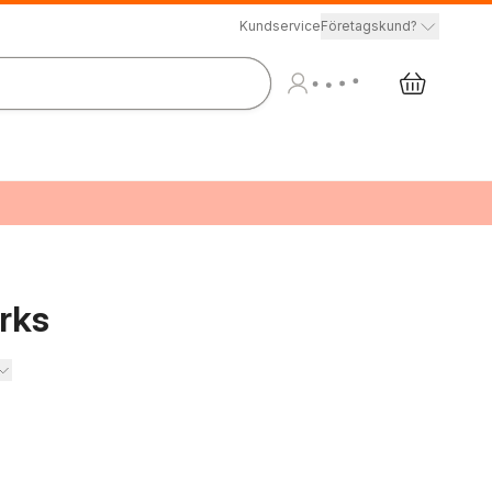
Kundservice
Företagskund?
rks