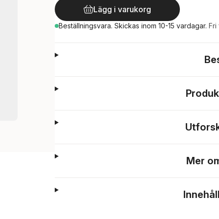
Lägg i varukorg
Beställningsvara.
Skickas
inom 10-15 vardagar
.
Fri
Be
Produk
Utfors
Mer om
Innehål