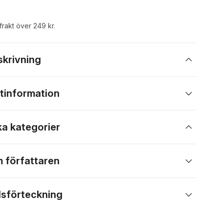
 frakt över 249 kr.
skrivning
tinformation
ka kategorier
 författaren
lsförteckning