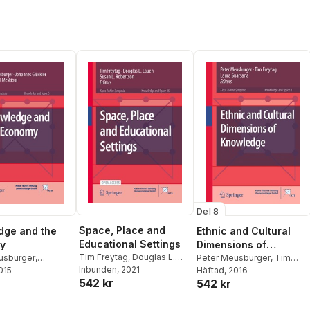
Del 8
Space, Place and
dge and the
Ethnic and Cultural
Educational Settings
y
Dimensions of
Tim Freytag
,
Douglas L.
usburger
,
Knowledge
Peter Meusburger
,
Tim
Lauen
Inbunden
,
Susan L. Robertson
, 2021
 Glückler
2015
,
Martina
Freytag
Häftad
, 2016
,
Laura Suarsana
542 kr
r
542 kr