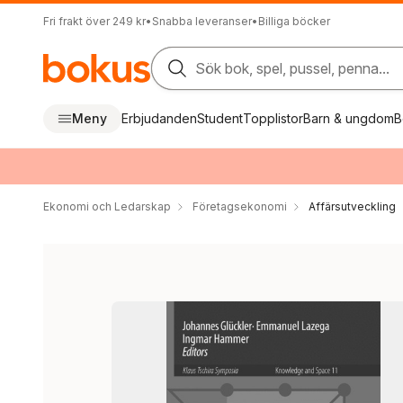
Fri frakt över 249 kr
•
Snabba leveranser
•
Billiga böcker
Sök bok, spel, pussel, penna...
Meny
Erbjudanden
Student
Topplistor
Barn & ungdom
B
Ekonomi och Ledarskap
Företagsekonomi
Affärsutveckling