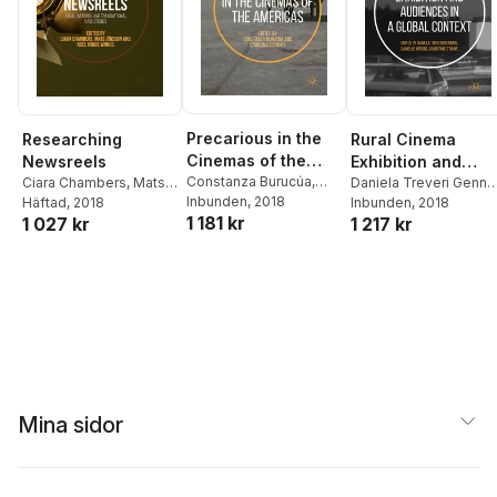
Precarious in the
Researching
Rural Cinema
Cinemas of the
Newsreels
Exhibition and
Americas
Constanza Burucúa
,
Ciara Chambers
,
Mats
Audiences in a
Daniela Treveri Gennar
Carolina Sitnisky
Inbunden
, 2018
Jönsson
Häftad
, 2018
,
Roel Vande
Danielle Hipkins
Inbunden
, 2018
,
Global Context
1 181 kr
1 027 kr
1 217 kr
Winkel
Catherine O'Rawe
Mina sidor