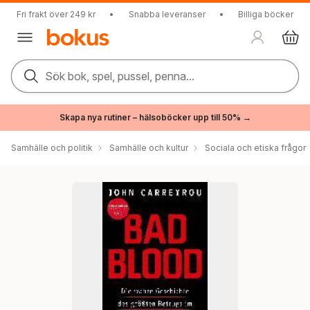
Fri frakt över 249 kr
•
Snabba leveranser
•
Billiga böcker
Sök bok, spel, pussel, penna...
Skapa nya rutiner – hälsoböcker upp till 50% →
Samhälle och politik
Samhälle och kultur
Sociala och etiska frågor