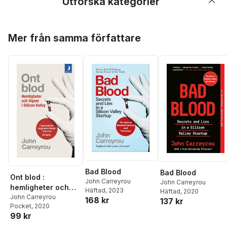
Utforska kategorier
Hoppa över listan
Mer från samma författare
Bad Blood
Bad Blood
Ont blod :
John Carreyrou
John Carreyrou
hemligheter och
Häftad
, 2023
Häftad
, 2020
lögner i Silicon
John Carreyrou
168 kr
137 kr
Pocket
, 2020
Valley
99 kr