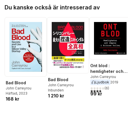
Hoppa över listan
Du kanske också är intresserad av
Ont blod :
hemligheter och
lögner i Silicon
John Carreyrou
Bad Blood
Ljudbok
2019
Bad Blood
Valley
John Carreyrou
John Carreyrou
(
6
)
Inbunden
3,8
utav 5 stjärnor. Tota
99 kr
Häftad
, 2023
1 210 kr
168 kr