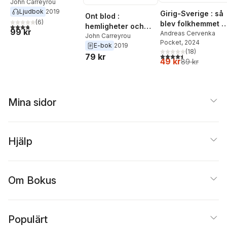
lögner i Silicon
John Carreyrou
Ljudbok
2019
Valley
Girig-Sverige : så
Ont blod :
(
6
)
blev folkhemmet e
hemligheter och
3,8
utav 5 stjärnor. Totalt antal röster:
99 kr
paradis för de
Andreas Cervenka
lögner i Silicon
John Carreyrou
Pocket
, 2024
superrika
E-bok
2019
Valley
(
18
)
4,5
utav 5 stjärnor. Tota
79 kr
49 kr
89 kr
Mina sidor
Hjälp
Om Bokus
Populärt