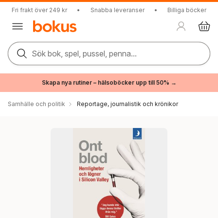
Fri frakt över 249 kr
•
Snabba leveranser
•
Billiga böcker
Sök bok, spel, pussel, penna...
Skapa nya rutiner – hälsoböcker upp till 50% →
Samhälle och politik
Reportage, journalistik och krönikor