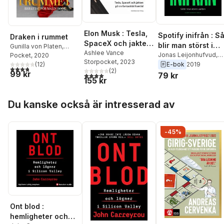
Elon Musk : Tesla,
Spotify inifrån : S
Draken i rummet
SpaceX och jakten
blir man störst i
Gunilla von Platen
,
på en fantastisk
Ashlee Vance
världen
Jonas Leijonhufvud
,
Malin Roos
Pocket
, 2020
Storpocket
, 2023
framtid
Sven Carlsson
E-bok
2019
(
12
)
3,8
utav 5 stjärnor. Totalt antal röster:
(
2
)
99 kr
79 kr
4,0
utav 5 stjärnor. Totalt antal röster:
155 kr
Hoppa över listan
Du kanske också är intresserad av
-45%
Ont blod :
hemligheter och