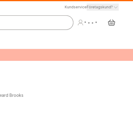
Kundservice
Företagskund?
dward Brooks