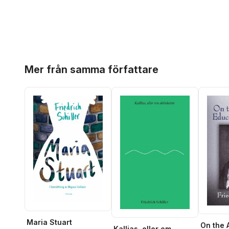
Hoppa över listan
Mer från samma författare
Maria Stuart
On the 
Kallias, eller om