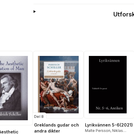
Utfors
Del 8
Greklands gudar och
Lyrikvännen 5-6(2021)
andra dikter
Malte Persson
,
Niklas
Aesthetic