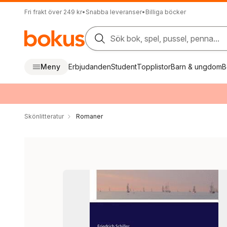
Fri frakt över 249 kr
•
Snabba leveranser
•
Billiga böcker
Sök bok, spel, pussel, penna...
Meny
Erbjudanden
Student
Topplistor
Barn & ungdom
B
Skönlitteratur
Romaner