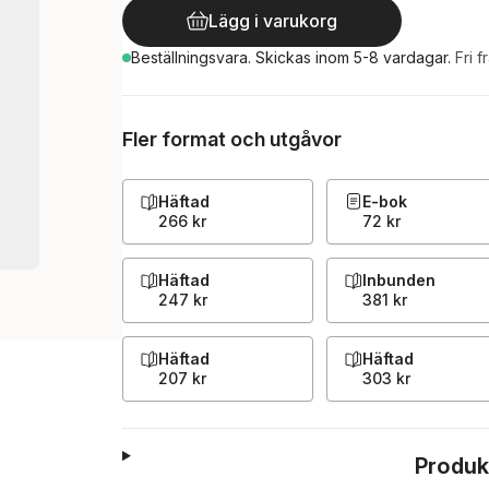
Lägg i varukorg
Beställningsvara.
Skickas
inom 5-8 vardagar
.
Fri f
Fler format och utgåvor
Häftad
E-bok
266 kr
72 kr
Häftad
Inbunden
247 kr
381 kr
Häftad
Häftad
207 kr
303 kr
Produk