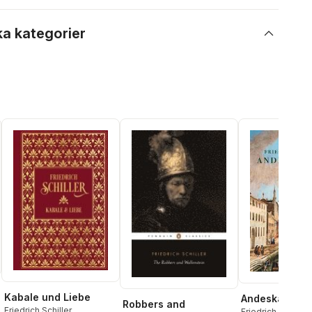
ka kategorier
Kabale und Liebe
Andeskådare
Robbers and
Friedrich Schiller
Friedrich Schiller