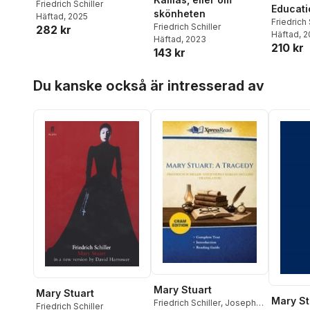
Friedrich Schiller
Educati
skönheten
Häftad
, 2025
Friedrich 
Friedrich Schiller
282 kr
Häftad
, 
Häftad
, 2023
210 kr
143 kr
Hoppa över listan
Du kanske också är intresserad av
Mary Stuart
Mary Stuart
Mary St
Friedrich Schiller
,
Joseph
Friedrich Schiller