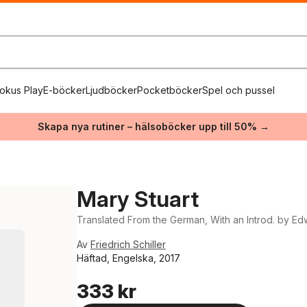
okus Play
E-böcker
Ljudböcker
Pocketböcker
Spel och pussel
Skapa nya rutiner – hälsoböcker upp till 50% →
Mary Stuart
Translated From the German, With an Introd. by E
Av
Friedrich Schiller
Häftad, Engelska, 2017
333 kr