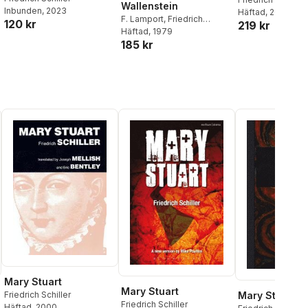
Wallenstein
Inbunden
, 2023
Häftad
, 2025
F. Lamport
,
Friedrich
120 kr
219 kr
Schiller
Häftad
, 1979
185 kr
Mary Stuart
Mary Stuart
Mary Stuart
Friedrich Schiller
Friedrich Schiller
Häftad
, 2000