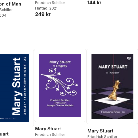
144 kr
Haga
,
Rebecka Kärde
,
Friedrich Schiller
on of Man
Friedrich Schiller
,
Thomas
Häftad
, 2021
Schiller
Sjösvärd
,
Lars-Håkan
249 kr
2004
Svensson
,
Jesper
Svenbro
,
Athena
Farrokhzad
,
Eva Kristina
Olsson
,
Matilda Amundsen
Bergström
,
Magdalena
Rozenberg
,
Donia Saleh
,
Niklas Söderberg
,
Marie
Petterson
,
Kristoffer
Appelvik Lax
,
Kristofer
Folkhammar
,
Naima
Chahboun
,
Elisabeth
Berchtold
Mary Stuart
Mary Stuart
uart
Friedrich Schiller
Friedrich Schiller