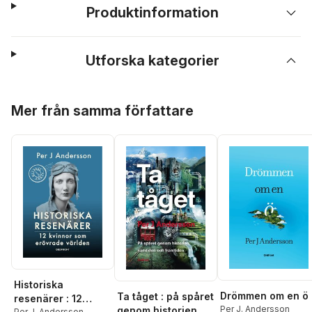
Produktinformation
Utforska kategorier
Hoppa över listan
Mer från samma författare
Historiska
Drömmen om en ö
Ta tåget : på spåret
resenärer : 12
Per J. Andersson
genom historien,
Per J. Andersson