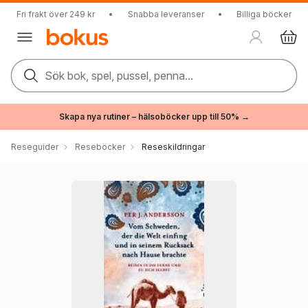
Fri frakt över 249 kr
•
Snabba leveranser
•
Billiga böcker
Sök bok, spel, pussel, penna...
Skapa nya rutiner – hälsoböcker upp till 50% →
Reseguider
Reseböcker
Reseskildringar