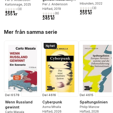
kvinnor som
Inbunden
, 2022
samtiden och
Per J. Andersson
Kartonnage
, 2025
erövrade världen
(
3
)
Häftad
, 2019
(
3
)
framtiden
4,7
utav 5 stjärnor. Tota
4,0
utav 5 stjärnor. Totalt antal röster:
255 kr
255 kr
(
6
)
4,7
utav 5 stjärnor. Totalt antal röster:
245 kr
Hoppa över listan
Mer från samma serie
Nyhet
Del 6578
Del 4616
Del 4615
Wenn Russland
Cyberpunk
Spaltungslinien
gewinnt
Asma Mhalla
Philip Manow
Häftad
, 2026
Häftad
, 2026
Carlo Masala