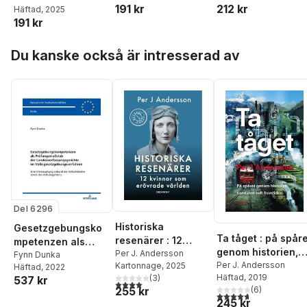
191 kr
212 kr
Häftad
, 2025
191 kr
Hoppa över listan
Du kanske också är intresserad av
Del 6296
Historiska
Gesetzgebungsko
Ta tåget : på spår
resenärer : 12
mpetenzen als
genom historien,
kvinnor som
Per J. Andersson
Pruefungsmaßstab
Fynn Dunka
samtiden och
Per J. Andersson
Kartonnage
, 2025
Häftad
, 2022
erövrade världen
der
Häftad
, 2019
(
3
)
537 kr
framtiden
Landesverfassung
4,0
utav 5 stjärnor. Totalt antal röster:
255 kr
(
6
)
4,7
utav 5 stjärnor. Tota
sgerichte im
245 kr