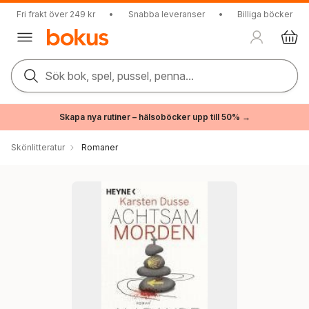
Fri frakt över 249 kr
•
Snabba leveranser
•
Billiga böcker
Sök bok, spel, pussel, penna...
Skapa nya rutiner – hälsoböcker upp till 50% →
Skönlitteratur
Romaner