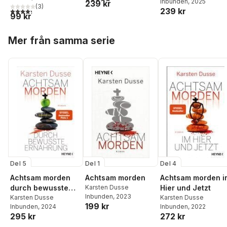
Inbunden
, 2025
239 kr
(
3
)
239 kr
4,3
utav 5 stjärnor. Totalt antal röster:
99 kr
Hoppa över listan
Mer från samma serie
Del 5
Del 1
Del 4
Achtsam morden
Achtsam morden
Achtsam morden i
durch bewusste
Karsten Dusse
Hier und Jetzt
Inbunden
, 2023
Ernährung
Karsten Dusse
Karsten Dusse
199 kr
Inbunden
, 2024
Inbunden
, 2022
295 kr
272 kr