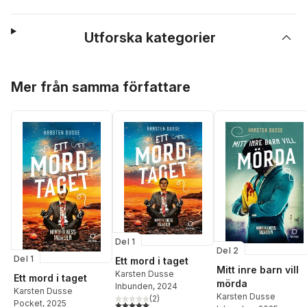
Utforska kategorier
Hoppa över listan
Mer från samma författare
Del 1
Del 2
Del 1
Ett mord i taget
Mitt inre barn vill
Karsten Dusse
Ett mord i taget
mörda
Inbunden
, 2024
Karsten Dusse
Karsten Dusse
(
2
)
Pocket
, 2025
5,0
utav 5 stjärnor. Totalt antal röster: