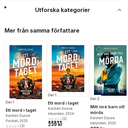
Utforska kategorier
Hoppa över listan
Mer från samma författare
Del 1
Del 2
Del 1
Ett mord i taget
Mitt inre barn vill
Karsten Dusse
Ett mord i taget
mörda
Inbunden
, 2024
Karsten Dusse
Karsten Dusse
(
2
)
Pocket
, 2025
5,0
utav 5 stjärnor. Totalt antal röster:
Inbunden
, 2025
239 kr
(
3
)
4,3
utav 5 stjärnor. Totalt antal röster: