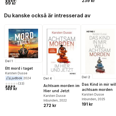
239 kr
99 kr
Hoppa över listan
Du kanske också är intresserad av
Del 1
Ett mord i taget
Karsten Dusse
Del 2
Ljudbok
2024
Del 4
(
33
)
Das Kind in mir wil
Achtsam morden im
3,9
utav 5 stjärnor. Totalt antal röster:
149 kr
achtsam morden
Hier und Jetzt
Karsten Dusse
Karsten Dusse
Inbunden
, 2025
Inbunden
, 2022
191 kr
272 kr