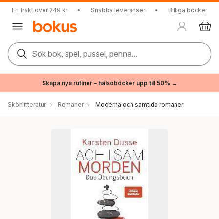
Fri frakt över 249 kr
•
Snabba leveranser
•
Billiga böcker
Sök bok, spel, pussel, penna...
Skapa nya rutiner – hälsoböcker upp till 50% →
Skönlitteratur
Romaner
Moderna och samtida romaner