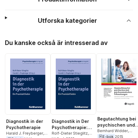
Utforska kategorier
Hoppa över listan
Du kanske också är intresserad av
Begutachtung bei
Diagnostik in der
Diagnostik in Der
psychischen und
Psychotherapie
Psychotherapie:
psychosomatisch
Bernhard Widder
,
Harald J. Freyberger
,
Ein Praxisleitfaden
Rolf-Dieter Stieglitz
,
Volker Kollner
,
Hanno
E-bok
2015
n Erkrankungen