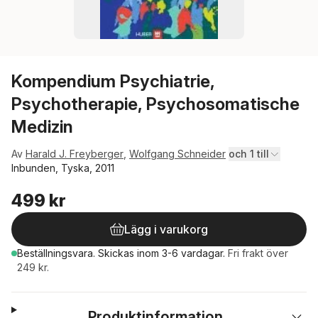
Kompendium Psychiatrie,
Psychotherapie, Psychosomatische
Medizin
Av
Harald J. Freyberger
,
Wolfgang Schneider
och 1 till
Inbunden, Tyska, 2011
499 kr
Lägg i varukorg
Beställningsvara.
Skickas
inom 3-6 vardagar
.
Fri frakt över
249 kr.
Produktinformation