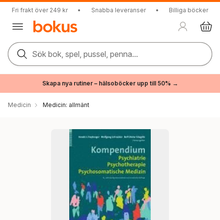
Fri frakt över 249 kr
•
Snabba leveranser
•
Billiga böcker
Sök bok, spel, pussel, penna...
Skapa nya rutiner – hälsoböcker upp till 50% →
Medicin
Medicin: allmänt