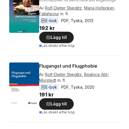
Informationen für Betroffene und Angehörige
Av
Rolf-Dieter Stieglitz
,
Maria Hofecker-
Fallahpour
m. fl.
E-bok
PDF
, 
Tyska
, 
2013
192 kr
Lägg till
Läs direkt efter köp
Flugangst und Flugphobie
Av
Rolf-Dieter Stieglitz
,
Beatrice Abt-
Morstedt
m. fl.
E-bok
PDF
, 
Tyska
, 
2020
191 kr
Lägg till
Läs direkt efter köp