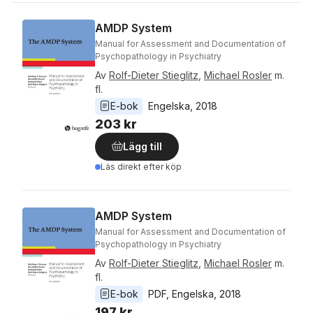
AMDP System
Manual for Assessment and Documentation of
Psychopathology in Psychiatry
Av
Rolf-Dieter Stieglitz
,
Michael Rosler
m.
fl.
E-bok
Engelska
, 
2018
203 kr
Lägg till
Läs direkt efter köp
AMDP System
Manual for Assessment and Documentation of
Psychopathology in Psychiatry
Av
Rolf-Dieter Stieglitz
,
Michael Rosler
m.
fl.
E-bok
PDF
, 
Engelska
, 
2018
197 kr