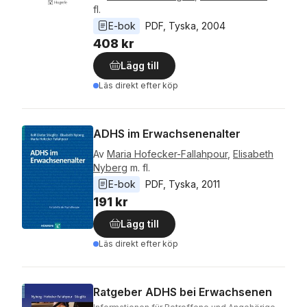
fl.
E-bok
PDF
, 
Tyska
, 
2004
408 kr
Lägg till
Läs direkt efter köp
ADHS im Erwachsenenalter
Av
Maria Hofecker-Fallahpour
,
Elisabeth
Nyberg
m. fl.
E-bok
PDF
, 
Tyska
, 
2011
191 kr
Lägg till
Läs direkt efter köp
Ratgeber ADHS bei Erwachsenen