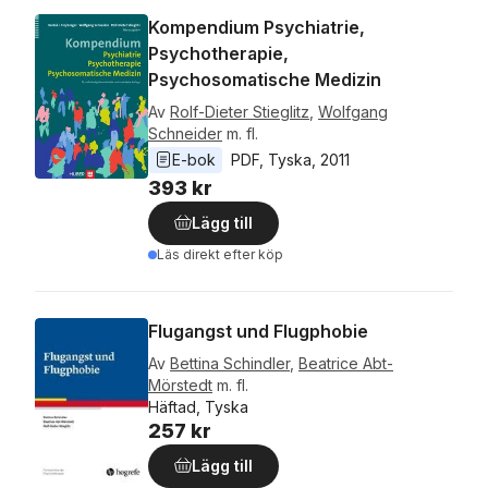
Kompendium Psychiatrie,
Psychotherapie,
Psychosomatische Medizin
Av
Rolf-Dieter Stieglitz
,
Wolfgang
Schneider
m. fl.
E-bok
PDF
, 
Tyska
, 
2011
393 kr
Lägg till
Läs direkt efter köp
Flugangst und Flugphobie
Av
Bettina Schindler
,
Beatrice Abt-
Mörstedt
m. fl.
Häftad, Tyska
257 kr
Lägg till