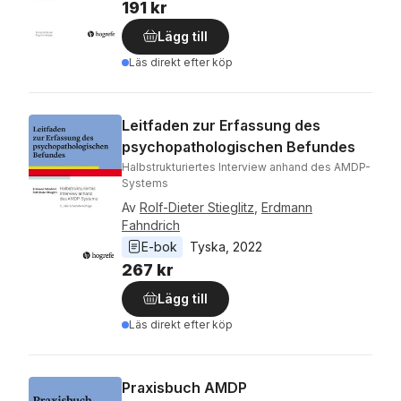
191 kr
Lägg till
Läs direkt efter köp
Leitfaden zur Erfassung des
psychopathologischen Befundes
Halbstrukturiertes Interview anhand des AMDP-
Systems
Av
Rolf-Dieter Stieglitz
,
Erdmann
Fahndrich
E-bok
Tyska
, 
2022
267 kr
Lägg till
Läs direkt efter köp
Praxisbuch AMDP