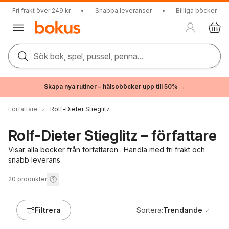
Fri frakt över 249 kr
•
Snabba leveranser
•
Billiga böcker
Sök bok, spel, pussel, penna...
Skapa nya rutiner – hälsoböcker upp till 50% →
Författare
Rolf-Dieter Stieglitz
Rolf-Dieter Stieglitz – författare
Visar alla böcker från författaren . Handla med fri frakt och
snabb leverans.
20
produkter
Filtrera
Sortera:
Trendande