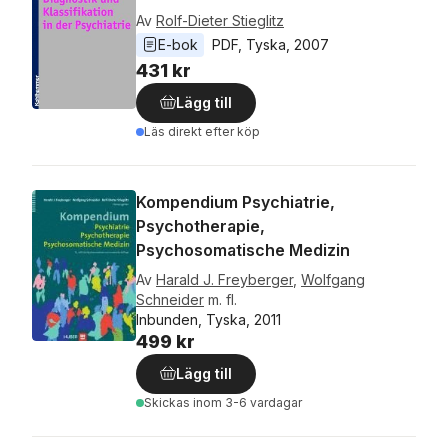
Av
Rolf-Dieter Stieglitz
E-bok
PDF
, 
Tyska
, 
2007
431 kr
Lägg till
Läs direkt efter köp
Kompendium Psychiatrie,
Psychotherapie,
Psychosomatische Medizin
Av
Harald J. Freyberger
,
Wolfgang
Schneider
m. fl.
Inbunden, Tyska, 2011
499 kr
Lägg till
Skickas
inom 3-6 vardagar