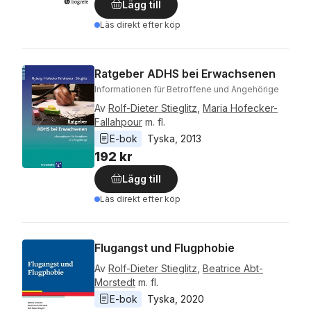
Lägg till
Läs direkt efter köp
Ratgeber ADHS bei Erwachsenen
Informationen für Betroffene und Angehörige
Av
Rolf-Dieter Stieglitz
,
Maria Hofecker-
Fallahpour
m. fl.
E-bok
Tyska
, 
2013
192 kr
Lägg till
Läs direkt efter köp
Flugangst und Flugphobie
Av
Rolf-Dieter Stieglitz
,
Beatrice Abt-
Morstedt
m. fl.
E-bok
Tyska
, 
2020