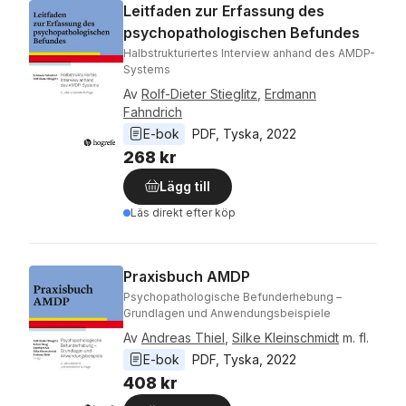
Leitfaden zur Erfassung des
psychopathologischen Befundes
Halbstrukturiertes Interview anhand des AMDP-
Systems
Av
Rolf-Dieter Stieglitz
,
Erdmann
Fahndrich
E-bok
PDF
, 
Tyska
, 
2022
268 kr
Lägg till
Läs direkt efter köp
Praxisbuch AMDP
Psychopathologische Befunderhebung –
Grundlagen und Anwendungsbeispiele
Av
Andreas Thiel
,
Silke Kleinschmidt
m. fl.
E-bok
PDF
, 
Tyska
, 
2022
408 kr