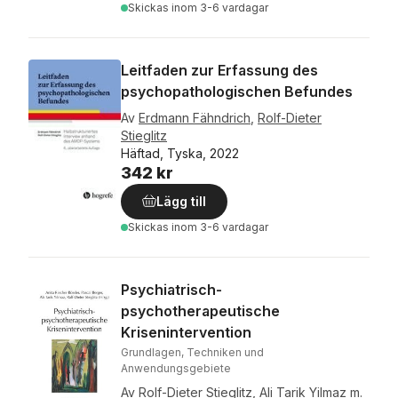
Skickas
inom 3-6 vardagar
Leitfaden zur Erfassung des
psychopathologischen Befundes
Av
Erdmann Fähndrich
,
Rolf-Dieter
Stieglitz
Häftad, Tyska, 2022
342 kr
Lägg till
Skickas
inom 3-6 vardagar
Psychiatrisch-
psychotherapeutische
Krisenintervention
Grundlagen, Techniken und
Anwendungsgebiete
Av
Rolf-Dieter Stieglitz
,
Ali Tarik Yilmaz
m.