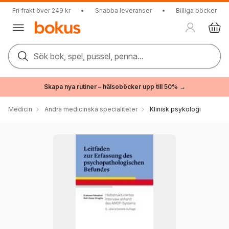
Fri frakt över 249 kr
•
Snabba leveranser
•
Billiga böcker
Sök bok, spel, pussel, penna...
Skapa nya rutiner – hälsoböcker upp till 50% →
Medicin
Andra medicinska specialiteter
Klinisk psykologi