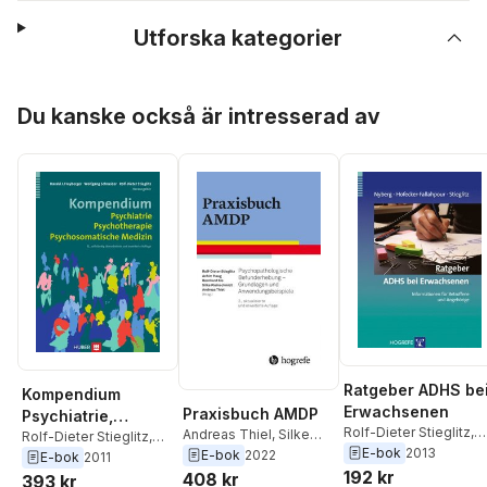
Utforska kategorier
Hoppa över listan
Du kanske också är intresserad av
Ratgeber ADHS be
Kompendium
Erwachsenen
Praxisbuch AMDP
Psychiatrie,
Rolf-Dieter Stieglitz
,
Andreas Thiel
,
Silke
Psychotherapie,
Rolf-Dieter Stieglitz
,
Maria Hofecker-
E-bok
2013
Kleinschmidt
,
Bernhard
E-bok
2022
Wolfgang Schneider
,
E-bok
2011
Psychosomatische
Fallahpour
,
Elisabeth
Kis
,
Achim Haug
,
Rolf-
192 kr
Harald J Freyberger
408 kr
393 kr
Medizin