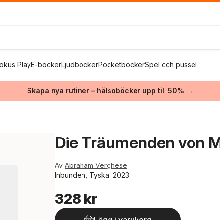
okus Play
E-böcker
Ljudböcker
Pocketböcker
Spel och pussel
Skapa nya rutiner – hälsoböcker upp till 50% →
Die Träumenden von 
Av
Abraham Verghese
Inbunden, Tyska, 2023
328 kr
Lägg i varukorg