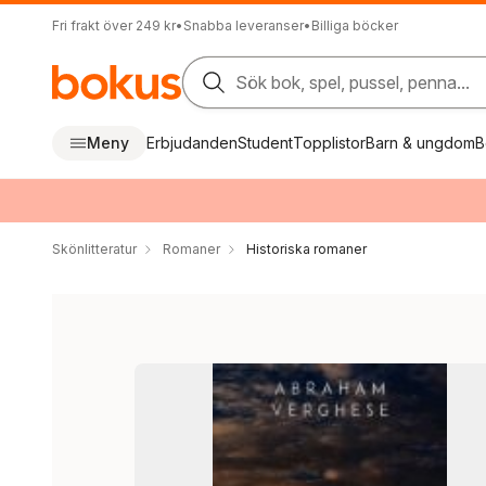
Fri frakt över 249 kr
•
Snabba leveranser
•
Billiga böcker
Sök bok, spel, pussel, penna...
Meny
Erbjudanden
Student
Topplistor
Barn & ungdom
B
Skönlitteratur
Romaner
Historiska romaner