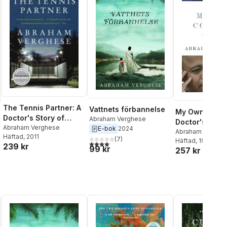
The Tennis Partner: A
Vattnets förbannelse
My Own Count
Doctor's Story of
Abraham Verghese
Doctor's Story
Friendship and Loss
Abraham Verghese
E-bok
2024
Abraham Verghe
Häftad
, 2011
(
7
)
Häftad
, 1995
4,1
utav 5 stjärnor. Totalt antal röster:
239 kr
al röster:
99 kr
257 kr