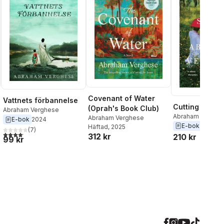
Covenant of Water
Vattnets förbannelse
Cutting for St
(Oprah's Book Club)
Abraham Verghese
Abraham Verghe
Abraham Verghese
E-bok
2024
E-bok
2009
Häftad
, 2025
(
7
)
4,1
utav 5 stjärnor. Totalt antal röster:
312 kr
210 kr
99 kr