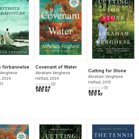
Covenant of Water
s förbannelse
Cutting for Stone
Abraham Verghese
Verghese
Abraham Verghese
Häftad
, 2024
, 2024
Häftad
, 2010
(
2
)
7
)
5,0
utav 5 stjärnor. Totalt antal röster:
stjärnor. Totalt antal röster:
(
1
)
149 kr
4,0
utav 5 stjärnor. Totalt ant
189 kr