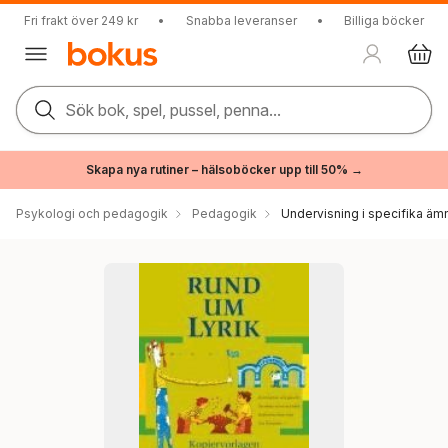
Fri frakt över 249 kr
•
Snabba leveranser
•
Billiga böcker
Sök bok, spel, pussel, penna...
Skapa nya rutiner – hälsoböcker upp till 50% →
Psykologi och pedagogik
Pedagogik
Undervisning i specifika äm