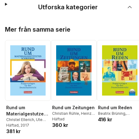
Utforska kategorier
Hoppa över listan
Mer från samma serie
Rund um
Rund um Zeitungen
Rund um Reden
Materialgestutzes
Christian Rühle
,
Heinz
Beatrix Brüning
,
416 kr
Gierlich
Häftad
,
Ute Fenske
,
Stefanie Kornhoff-
Schreiben -
Christel Ellerich
,
Ute
360 kr
Ute Fenske
Schäfers
,
Christian
Fenske
Häftad
, 2017
Kopiervorlagen
Rühle
,
Ute Fenske
381 kr