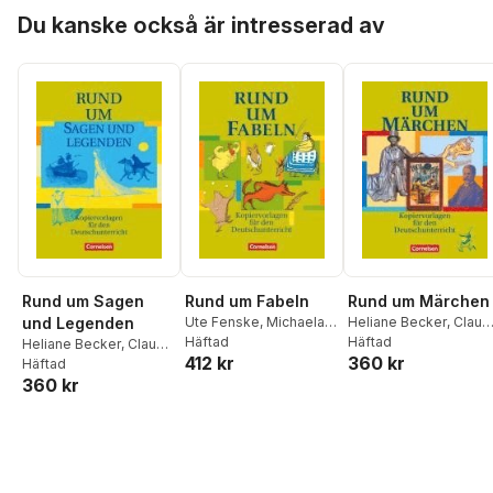
Hoppa över listan
Du kanske också är intresserad av
Rund um Sagen
Rund um Fabeln
Rund um Märchen
und Legenden
Ute Fenske
,
Michaela
Heliane Becker
,
Claud
Greisbach
Häftad
,
Donate
Dreyer
Häftad
,
Ute Fenske
,
Heliane Becker
,
Claudia
412 kr
360 kr
Lindenhahn
,
Christian
Wolfgang Finke
,
Elke
Dreyer
Häftad
,
Ute Fenske
,
Rühle
,
Elke Wellmann
,
Wellmann
,
Ute Fenske
360 kr
Wolfgang Finke
,
Ute Fenske
Michaela Greisbach
,
Elke Wellmann
,
Ute
Fenske