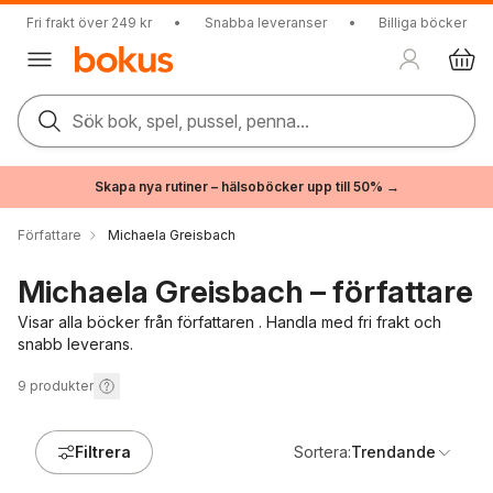
Fri frakt över 249 kr
•
Snabba leveranser
•
Billiga böcker
Sök bok, spel, pussel, penna...
Skapa nya rutiner – hälsoböcker upp till 50% →
Författare
Michaela Greisbach
Michaela Greisbach – författare
Visar alla böcker från författaren . Handla med fri frakt och
snabb leverans.
9
produkter
Filtrera
Sortera:
Trendande