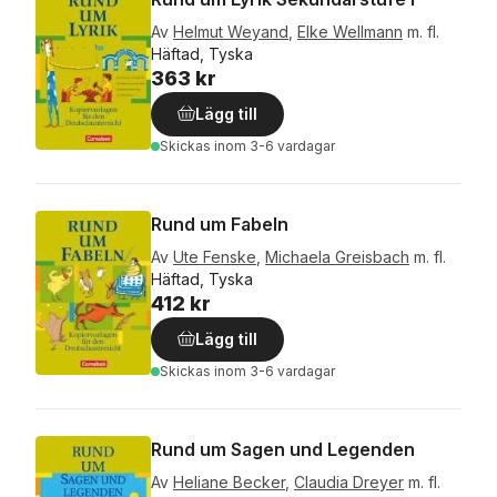
Av
Helmut Weyand
,
Elke Wellmann
m. fl.
Häftad, Tyska
363 kr
Lägg till
Skickas
inom 3-6 vardagar
Rund um Fabeln
Av
Ute Fenske
,
Michaela Greisbach
m. fl.
Häftad, Tyska
412 kr
Lägg till
Skickas
inom 3-6 vardagar
Rund um Sagen und Legenden
Av
Heliane Becker
,
Claudia Dreyer
m. fl.