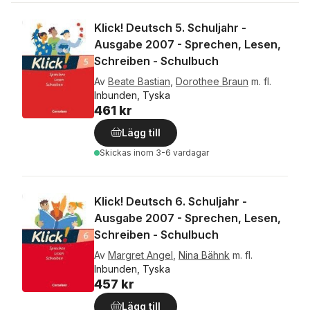
Klick! Deutsch 5. Schuljahr -
Ausgabe 2007 - Sprechen, Lesen,
Schreiben - Schulbuch
Av
Beate Bastian
,
Dorothee Braun
m. fl.
Inbunden, Tyska
461 kr
Lägg till
Skickas
inom 3-6 vardagar
Klick! Deutsch 6. Schuljahr -
Ausgabe 2007 - Sprechen, Lesen,
Schreiben - Schulbuch
Av
Margret Angel
,
Nina Bähnk
m. fl.
Inbunden, Tyska
457 kr
Lägg till