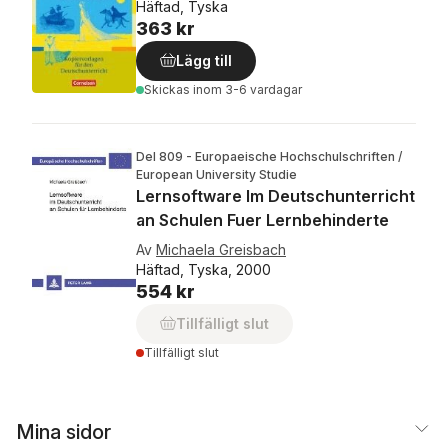
Häftad, Tyska
363 kr
Lägg till
Skickas
inom 3-6 vardagar
Del 809 - Europaeische Hochschulschriften /
European University Studie
Lernsoftware Im Deutschunterricht
an Schulen Fuer Lernbehinderte
Av
Michaela Greisbach
Häftad, Tyska, 2000
554 kr
Tillfälligt slut
Tillfälligt slut
Mina sidor