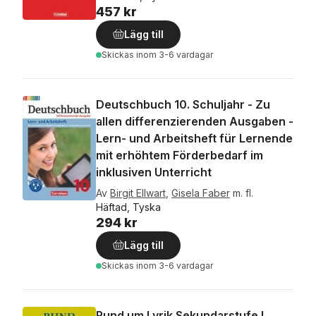
457 kr
Lägg till
Skickas
inom 3-6 vardagar
Deutschbuch 10. Schuljahr - Zu
allen differenzierenden Ausgaben -
Lern- und Arbeitsheft für Lernende
mit erhöhtem Förderbedarf im
inklusiven Unterricht
Av
Birgit Ellwart
,
Gisela Faber
m. fl.
Häftad, Tyska
294 kr
Lägg till
Skickas
inom 3-6 vardagar
Rund um Lyrik Sekundarstufe I