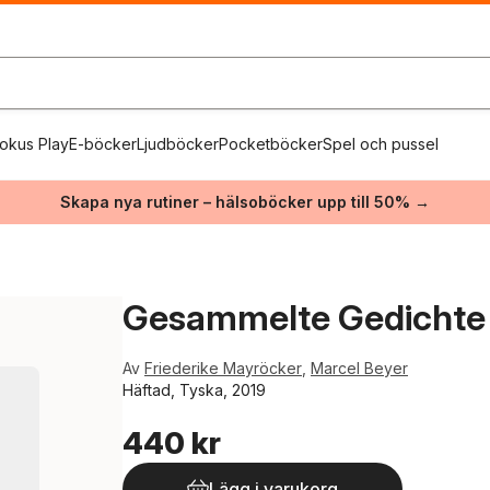
okus Play
E-böcker
Ljudböcker
Pocketböcker
Spel och pussel
Skapa nya rutiner – hälsoböcker upp till 50% →
Gesammelte Gedichte
Av
Friederike Mayröcker
,
Marcel Beyer
Häftad, Tyska, 2019
440 kr
Lägg i varukorg