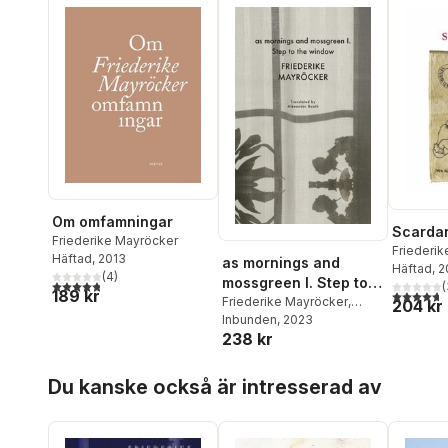
Om omfamningar
Scardan
Friederike Mayröcker
Friederi
Häftad
, 2013
as mornings and
Häftad
, 2
(
4
)
mossgreen I. Step to
4,8
utav 5 stjärnor. Totalt antal röster:
(
189 kr
4,7
utav 5 
the window
Friederike Mayröcker
,
204 kr
Alexander Booth
Inbunden
, 2023
238 kr
Hoppa över listan
Du kanske också är intresserad av