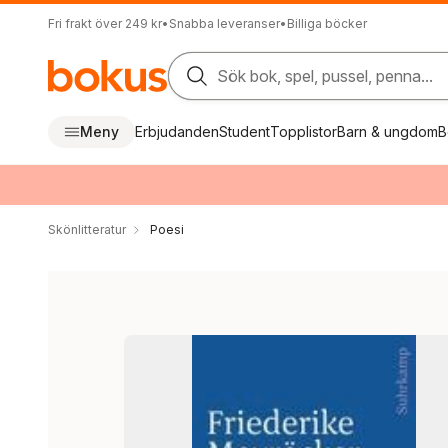
Fri frakt över 249 kr
•
Snabba leveranser
•
Billiga böcker
Sök bok, spel, pussel, penna...
Meny
Erbjudanden
Student
Topplistor
Barn & ungdom
B
Skönlitteratur
Poesi