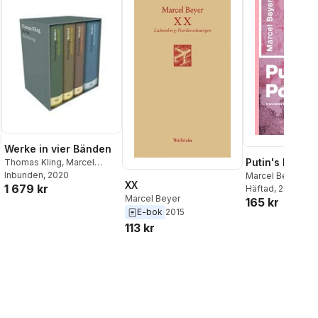
Söderberg
Werke in vier Bänden
Putin's Postbo
Thomas Kling
,
Marcel
Beyer
Inbunden
, 2020
Marcel Beyer
XX
1 679 kr
Häftad
, 2022
Marcel Beyer
165 kr
E-bok
2015
113 kr