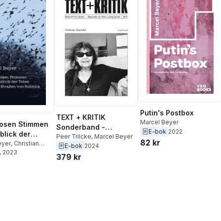
Sundin
,
Ebba Jehart
,
Jelinek
,
Radek Knapp
,
Kennet Klemets
,
Kristina
Ingeborg Bachmann
,
Stella
Sandberg
,
Tone
Rotenberg
,
Irene Prugger
,
Schunnesson
,
Helena
Werner Köfler
,
Josef
Holgersson
,
Meira
Haslinger
,
Bettina Baláka
Ahmemulic
,
Johanne Lykke
Holm
,
Magnus Bremmer
Putin's Postbox
TEXT + KRITIK
Marcel Beyer
losen Stimmen
Sonderband -
E-bok
2022
blick der
Friederike Mayröcker
Peer Trilcke
,
Marcel Beyer
82 kr
uf den Straßen
eyer
,
Christian
E-bok
2024
ías Martínez
, 2023
scha
379 kr