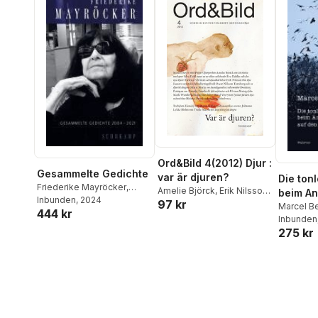
Ord&Bild 4(2012) Djur :
Gesammelte Gedichte
var är djuren?
Die ton
Friederike Mayröcker
,
Amelie Björck
,
Erik Nilsson
,
beim An
Marcel Beyer
Inbunden
, 2024
97 kr
Oscar Nilsson Tornborg
,
Toten a
Marcel B
444 kr
Marie Norin
,
Marcel Beyer
,
Klein
Inbunden
,
Mat
von But
Helena Österlund
,
Helena
275 kr
Fehrman
,
Alva Dahl
,
Dominic Pettman
,
Mark
Wunderlich
,
David
Väyrynen
,
Johanna Lykke
Holm
,
Torbjörn Elensky