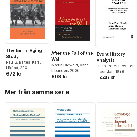
The Berlin Aging
After the Fall of the
Event History
Study
Wall
Analysis
Paul B. Baltes
,
Karl
Martin Diewald
,
Anne
Hans-Peter Blossfeld
,
Ulrich Mayer
Häftad
, 2001
Goedicke
Inbunden
, 2006
,
Karl Ulrich
Alfred Hamerle
Inbunden
, 1988
,
Karl
672 kr
909 kr
Mayer
1 446 kr
Ulrich Mayer
Hoppa över listan
Mer från samma serie