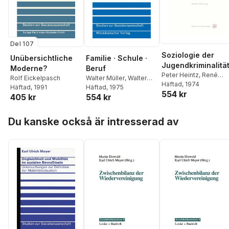
Del 107
Soziologie der
Unübersichtliche
Familie · Schule ·
Jugendkriminalitä
Moderne?
Beruf
Peter Heintz
,
René
Rolf Eickelpasch
Walter Müller
,
Walter
König
Häftad
, 1974
Häftad
, 1991
Müller
Häftad
, 1975
554 kr
405 kr
554 kr
Hoppa över listan
Du kanske också är intresserad av