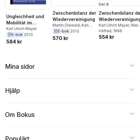
Del 8
Zwischenbilanz der
Zwischenbilanz d
Ungleichheit und
Wiedervereinigung
Wiedervereinigun
Mobilität im
Martin Diewald
,
Karl
Karl Ulrich Mayer
,
Mart
sozialen
Karl Ulrich Mayer
Ulrich Mayer
Diewald
Häftad
, 1996
E-bok
2013
E-bok
2013
Bewußtsein
554 kr
570 kr
584 kr
Mina sidor
Hjälp
Om Bokus
Populärt