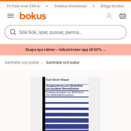
Fri frakt över 249 kr
•
Snabba leveranser
•
Billiga böcker
Sök bok, spel, pussel, penna...
Skapa nya rutiner – hälsoböcker upp till 50% →
Samhälle och politik
Samhälle och kultur