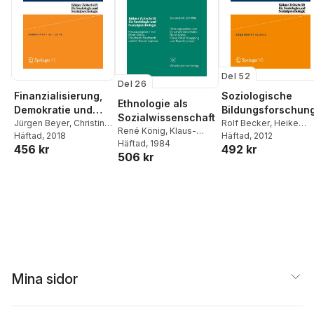
Del 52
Del 26
Finanzialisierung,
Soziologische
Ethnologie als
Demokratie und
Bildungsforschun
Sozialwissenschaft
Gesellschaft
Jürgen Beyer
,
Christine
Rolf Becker
,
Heike
René König
,
Klaus-
Trampusch
Häftad
, 2018
Solga
Häftad
, 2012
Peter Koepping
Häftad
, 1984
,
Paul
456 kr
492 kr
506 kr
Drechsel
Mina sidor