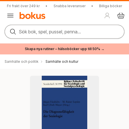
Fri frakt över 249 kr
•
Snabba leveranser
•
Billiga böcker
Sök bok, spel, pussel, penna...
Skapa nya rutiner – hälsoböcker upp till 50% →
Samhälle och politik
Samhälle och kultur