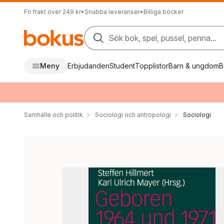
Fri frakt över 249 kr
•
Snabba leveranser
•
Billiga böcker
Sök bok, spel, pussel, penna...
Meny
Erbjudanden
Student
Topplistor
Barn & ungdom
B
Samhälle och politik
Sociologi och antropologi
Sociologi