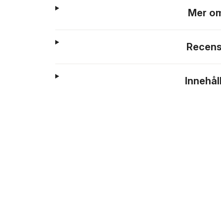
Mer om
Recens
Innehål