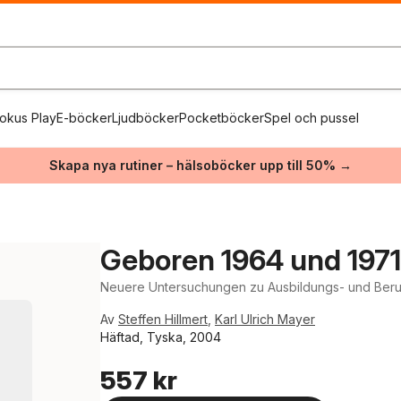
okus Play
E-böcker
Ljudböcker
Pocketböcker
Spel och pussel
Skapa nya rutiner – hälsoböcker upp till 50% →
Geboren 1964 und 1971
Neuere Untersuchungen zu Ausbildungs- und Beru
Av
Steffen Hillmert
,
Karl Ulrich Mayer
Häftad, Tyska, 2004
557 kr