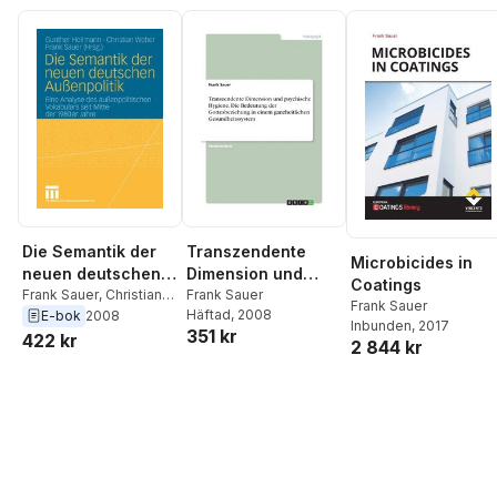
Die Semantik der
Transzendente
Microbicides in
neuen deutschen
Dimension und
Coatings
Außenpolitik
Frank Sauer
,
Christian
psychische
Frank Sauer
Frank Sauer
Weber
,
Gunther
Häftad
, 2008
E-bok
2008
Hygiene. Die
Inbunden
, 2017
351 kr
Hellmann
422 kr
Bedeutung der
2 844 kr
Gottesbeziehung in
einem
ganzheitlichen
Gesundheitssystem