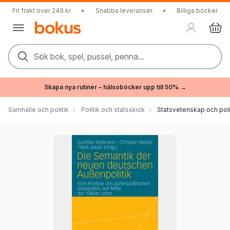
Fri frakt över 249 kr
•
Snabba leveranser
•
Billiga böcker
Sök bok, spel, pussel, penna...
Skapa nya rutiner – hälsoböcker upp till 50% →
Samhälle och politik
Politik och statsskick
Statsvetenskap och polit