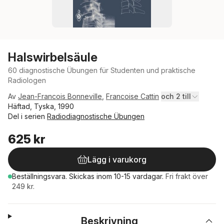
Halswirbelsäule
60 diagnostische Übungen für Studenten und praktische
Radiologen
Av
Jean-Francois Bonneville
,
Francoise Cattin
och 2 till
Häftad, Tyska, 1990
Del i serien
Radiodiagnostische Übungen
625 kr
Lägg i varukorg
Beställningsvara.
Skickas
inom 10-15 vardagar
.
Fri frakt över
249 kr.
Beskrivning