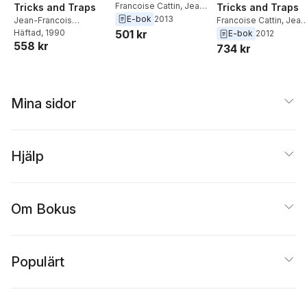
Francoise Cattin
,
Jean-
Tricks and Traps
Tricks and Traps
Francois Bonneville
E-bok
2013
Jean-Francois
Francoise Cattin
,
Jean
501 kr
Bonneville
Häftad
, 1990
,
Francoise
Francois Bonneville
E-bok
2012
558 kr
Cattin
,
Jean-Francois
734 kr
Bonneville
,
Francoise
Cattin
Mina sidor
Hjälp
Om Bokus
Populärt