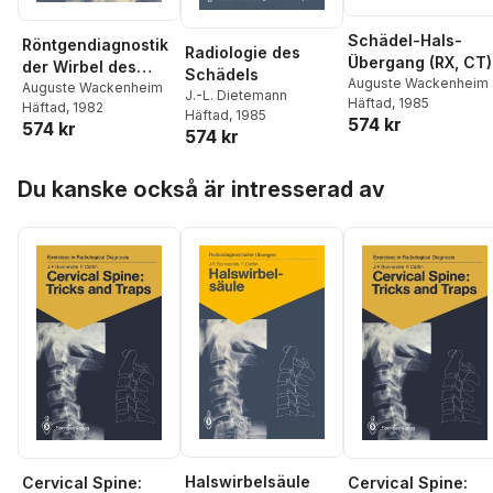
Schädel-Hals-
Röntgendiagnostik
Radiologie des
Übergang (RX, CT)
der Wirbel des
Schädels
Auguste Wackenheim
Erwachsenen
Auguste Wackenheim
J.-L. Dietemann
Häftad
, 1985
Häftad
, 1982
Häftad
, 1985
574 kr
574 kr
574 kr
Hoppa över listan
Du kanske också är intresserad av
Halswirbelsäule
Cervical Spine:
Cervical Spine: