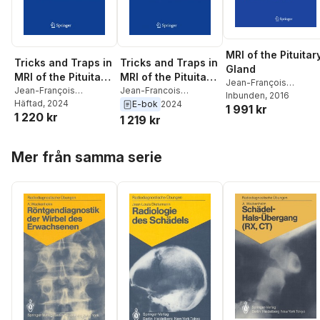
MRI of the Pituitar
Tricks and Traps in
Tricks and Traps in
Gland
MRI of the Pituitary
MRI of the Pituitary
Jean-François
Region
Jean-François
Region
Jean-Francois
Bonneville
Inbunden
, 2016
,
Fabrice
Bonneville
Häftad
, 2024
Bonneville
E-bok
2024
1 991 kr
Bonneville
,
Françoise
1 220 kr
1 219 kr
Cattin
,
Sonia Nagi
Hoppa över listan
Mer från samma serie