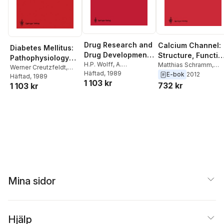
Drug Research and
Calcium Channel:
Diabetes Mellitus:
Drug Development
Structure, Functio
Pathophysiology
in the 21st Century
H.P. Wolff
,
A.
and Implications
Matthias Schramm
,
and Therapy
Werner Creutzfeldt
,
Fleckenstein
Häftad
, 1989
,
Egon O.
Stanislav Kazda
,
E-bok
2012
Pierre J. Lefebvre
Häftad
, 1989
1 103 kr
Philipp
Winifred G. Nayler
,
732 kr
1 103 kr
Martin Morad
Mina sidor
Hjälp