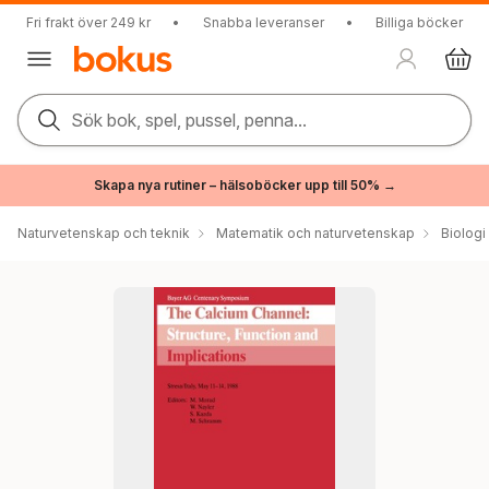
Fri frakt över 249 kr
•
Snabba leveranser
•
Billiga böcker
Sök bok, spel, pussel, penna...
Skapa nya rutiner – hälsoböcker upp till 50% →
Naturvetenskap och teknik
Matematik och naturvetenskap
Biologi