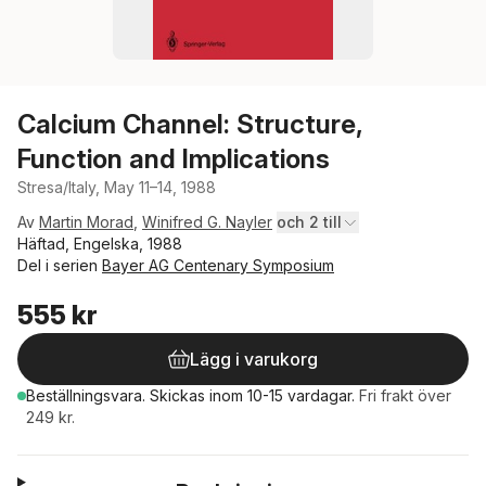
Calcium Channel: Structure,
Function and Implications
Stresa/Italy, May 11–14, 1988
Av
Martin Morad
,
Winifred G. Nayler
och 2 till
Häftad, Engelska, 1988
Del i serien
Bayer AG Centenary Symposium
555 kr
Lägg i varukorg
Beställningsvara.
Skickas
inom 10-15 vardagar
.
Fri frakt över
249 kr.