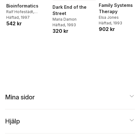
Family Systems
Bioinformatics
Dark End of the
Therapy
Ralf Hofestädt
,
Street
Elsa Jones
Thomas Lengauer
Häftad
, 1997
,
Maria Damon
542 kr
Häftad
, 1993
Markus Löffler
,
Dietmar
Häftad
, 1993
902 kr
Schomburg
320 kr
Mina sidor
Hjälp