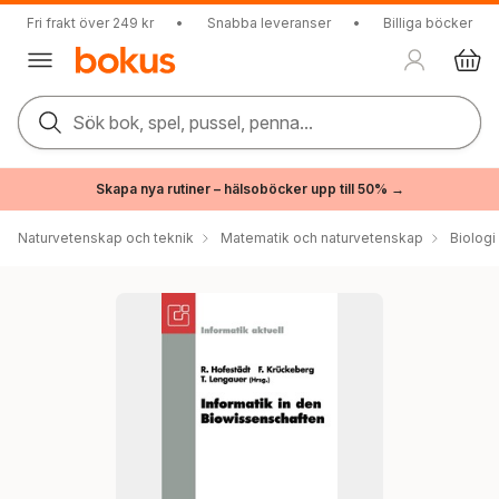
Fri frakt över 249 kr
•
Snabba leveranser
•
Billiga böcker
Sök bok, spel, pussel, penna...
Skapa nya rutiner – hälsoböcker upp till 50% →
Naturvetenskap och teknik
Matematik och naturvetenskap
Biologi