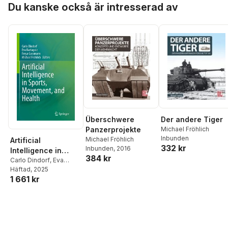
Du kanske också är intresserad av
Der andere Tiger
Überschwere
Michael Fröhlich
Panzerprojekte
Inbunden
Michael Fröhlich
Artificial
332 kr
Inbunden
, 2016
Intelligence in
384 kr
Sports, Movement,
Carlo Dindorf
,
Eva
Bartaguiz
Häftad
, 2025
,
Freya
and Health
1 661 kr
Gassmann
,
Michael
Fröhlich