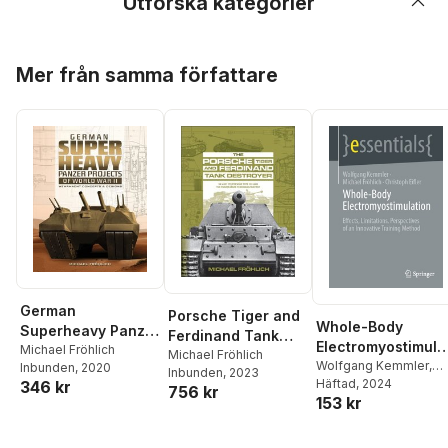
Utforska kategorier
Hoppa över listan
Mer från samma författare
German
Porsche Tiger and
Whole-Body
Superheavy Panzer
Ferdinand Tank
Electromyostimulat
Projects of World
Michael Fröhlich
Destroyer
Michael Fröhlich
on
Wolfgang Kemmler
,
Inbunden
, 2020
War II
Inbunden
, 2023
Michael Fröhlich
Häftad
, 2024
,
346 kr
756 kr
153 kr
Christoph Eifler
Hoppa över listan