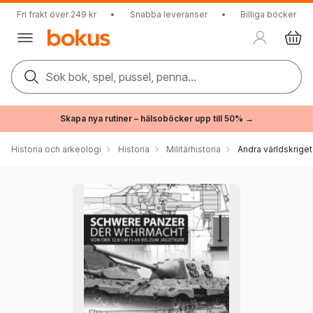
Fri frakt över 249 kr
•
Snabba leveranser
•
Billiga böcker
Sök bok, spel, pussel, penna...
Skapa nya rutiner – hälsoböcker upp till 50% →
Historia och arkeologi
Historia
Militärhistoria
Andra världskriget