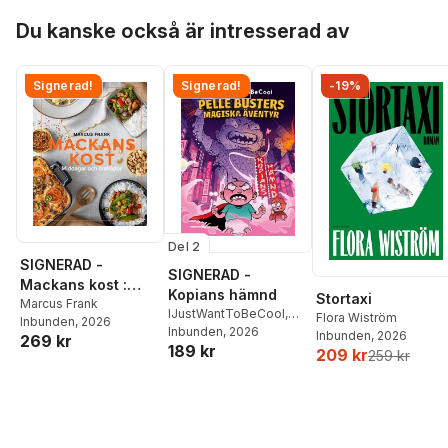
Hoppa över listan
Du kanske också är intresserad av
Signerad!
Signerad!
-19%
Del 2
SIGNERAD -
SIGNERAD -
Mackans kost :
Kopians hämnd
Stortaxi
Middagar och
Marcus Frank
IJustWantToBeCool
,
Flora Wiström
Inbunden
, 2026
matlådor
Joel Adolphson
Inbunden
, 2026
,
Emil
Inbunden
, 2026
269 kr
189 kr
Ejdemo Beer
,
Victor
209 kr
259 kr
Beer