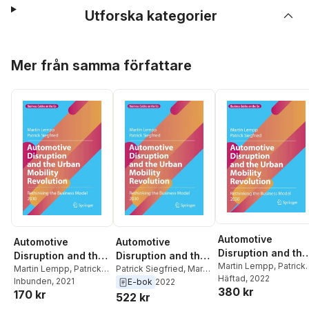
Utforska kategorier
Hoppa över listan
Mer från samma författare
Automotive
Automotive
Automotive
Disruption and the
Disruption and the
Disruption and the
Urban Mobility
Martin Lempp
,
Patrick
Urban Mobility
Martin Lempp
,
Patrick
Urban Mobility
Patrick Siegfried
,
Martin
Siegfried
Häftad
, 2022
Revolution
Siegfried
Inbunden
, 2021
Lempp
E-bok
2022
Revolution
Revolution
380 kr
170 kr
522 kr