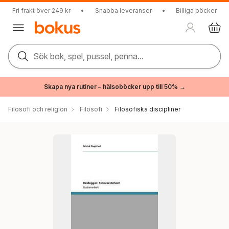
Fri frakt över 249 kr
•
Snabba leveranser
•
Billiga böcker
Sök bok, spel, pussel, penna...
Skapa nya rutiner – hälsoböcker upp till 50% →
Filosofi och religion
Filosofi
Filosofiska discipliner