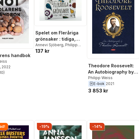
Spelet om Fleråriga
grönsaker : tidiga,
tuffa, tokgoda
Annevi Sjöberg
,
Philipp
137 kr
Weiss
,
Martin Gustafsson
arens handbok
eiss
Theodore Roosevelt:
, 2022
An Autobiography by
10
)
stjärnor. Totalt antal röster:
Theodore Roosevelt
Philipp Weiss
E-bok
2021
3 853 kr
ad!
-19%
-14%