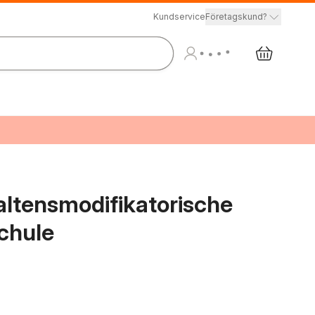
Kundservice
Företagskund?
ltensmodifikatorische
chule