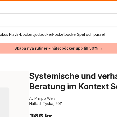
okus Play
E-böcker
Ljudböcker
Pocketböcker
Spel och pussel
Skapa nya rutiner – hälsoböcker upp till 50% →
Systemische und verha
Beratung im Kontext S
Av
Philipp Weiß
Häftad, Tyska, 2011
366 kr