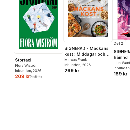
Del 2
SIGNERAD - Mackans
SIGNERA
kost : Middagar och
hämnd
matlådor
Marcus Frank
Stortaxi
IJustWan
Inbunden
, 2026
Flora Wiström
Adolphs
Inbunden
269 kr
Inbunden
, 2026
189 kr
Beer
,
Vic
209 kr
259 kr