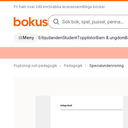
Fri frakt över 249 kr
•
Snabba leveranser
•
Billiga böcker
Sök bok, spel, pussel, penna...
Meny
Erbjudanden
Student
Topplistor
Barn & ungdom
B
Psykologi och pedagogik
Pedagogik
Specialundervisning