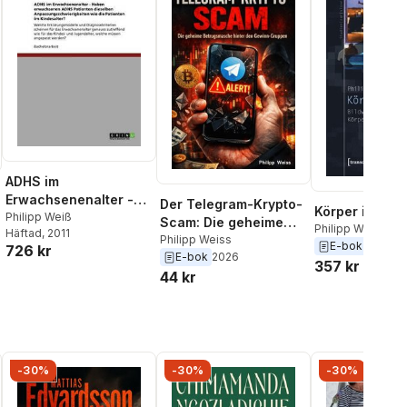
ADHS im
Erwachsenenalter -
Der Telegram-Krypto-
Körper in For
Haben erwachsenen
Philipp Weiß
Scam: Die geheime
Philipp Weiss
Häftad
, 2011
ADHS Patienten
Betrugsmasche hinter
Philipp Weiss
E-bok
2014
726 kr
dieselben
E-bok
2026
den Gewinn-Gruppen
357 kr
Anpassungsschwierig
44 kr
keiten wie die
Patienten im
Kindesalter?
-30%
-30%
-30%