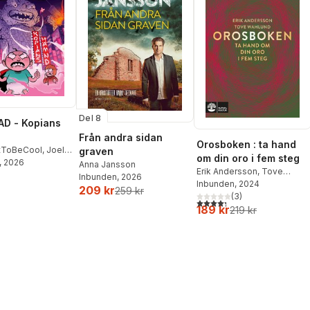
Del 8
D - Kopians
Från andra sidan
Orosboken : ta hand
tToBeCool
,
Joel
graven
om din oro i fem steg
on
, 2026
,
Emil Ejdemo
Anna Jansson
Erik Andersson
,
Tove
tor Beer
Inbunden
, 2026
Wahlund
Inbunden
, 2024
209 kr
259 kr
(
3
)
4,3
utav 5 stjärnor. Totalt ant
189 kr
219 kr