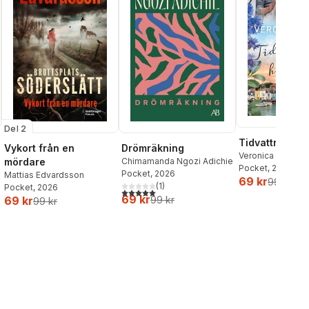
Del 2
Tidvattnets h
Vykort från en
Drömräkning
Veronica Henry
mördare
Chimamanda Ngozi Adichie
Pocket
, 2026
Pocket
, 2026
Mattias Edvardsson
69 kr
99 kr
(
1
)
Pocket
, 2026
5,0
utav 5 stjärnor. Totalt antal röster:
69 kr
69 kr
99 kr
99 kr
al röster: