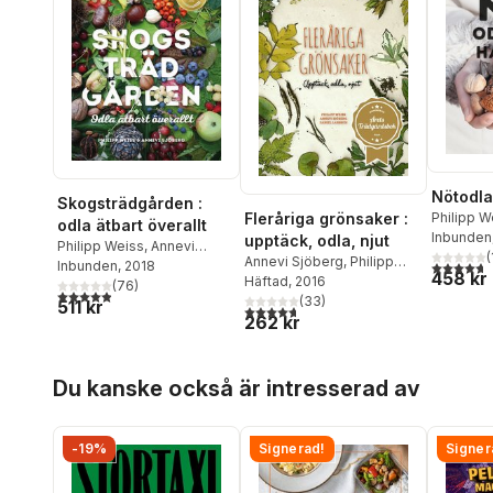
Nötodl
Skogsträdgården :
Fleråriga grönsaker :
Philipp W
odla ätbart överallt
Inbunden
upptäck, odla, njut
Philipp Weiss
,
Annevi
(
Annevi Sjöberg
,
Philipp
4,7
utav 5 
Sjöberg
Inbunden
, 2018
458 kr
Weiss
Häftad
,
, 2016
Daniel Larsson
(
76
)
4,9
utav 5 stjärnor. Totalt antal röster:
(
33
)
511 kr
4,7
utav 5 stjärnor. Totalt antal röster:
262 kr
Hoppa över listan
Du kanske också är intresserad av
-19%
Signerad!
Signer