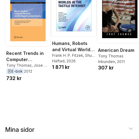
Humans, Robots
and Virtual Worlds
American Dream
Recent Trends in
in the Tactile
Frank H. P. Fitzek
,
Shu-
Tony Thomas
Computer
Chen Li
Häftad
, 2026
,
Stefanie
Inbunden
, 2011
Internet
Networks and
Tony Thomas
,
Jose M.
1 871 kr
Speidel
,
Thorsten
307 kr
Alcaraz-Calero
,
E-bok
2012
Distributed
Strufe
,
Toktam
Thorsten Strufe
,
Albert
732 kr
Systems Security
Mahmoodi
,
Martin
Y. Zomaya
,
Sabu M.
Reisslein
Thampi
Mina sidor