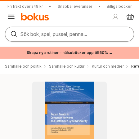
Fri frakt över 249 kr
•
Snabba leveranser
•
Billiga böcker
Sök bok, spel, pussel, penna...
Skapa nya rutiner – hälsoböcker upp till 50% →
Samhälle och politik
Samhälle och kultur
Kultur och medier
Ref