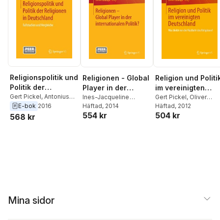
Religionspolitik und
Religionen - Global
Religion und Politi
Politik der
Player in der
im vereinigten
Religionen in
Gert Pickel
,
Antonius
internationalen
Ines-Jacqueline
Deutschland
Gert Pickel
,
Oliver
Liedhegener
E-bok
2016
Werkner
Häftad
, 2014
,
Oliver Hidalgo
Hidalgo
Häftad
, 2012
Deutschland
Politik?
554 kr
504 kr
568 kr
Mina sidor