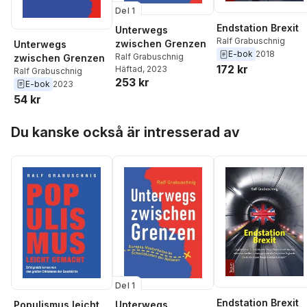
Del 1
Endstation Brexit
Unterwegs
Ralf Grabuschnig
zwischen Grenzen
Unterwegs
E-bok
2018
Ralf Grabuschnig
zwischen Grenzen
172 kr
Häftad
, 2023
Ralf Grabuschnig
253 kr
E-bok
2023
54 kr
Hoppa över listan
Du kanske också är intresserad av
Del 1
Endstation Brexit
Populismus leicht
Unterwegs