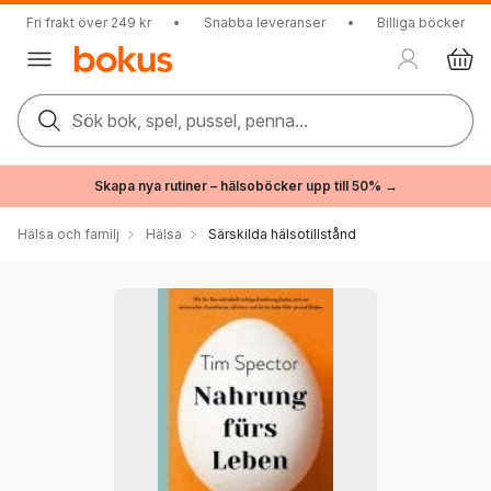
Fri frakt över 249 kr
•
Snabba leveranser
•
Billiga böcker
Sök bok, spel, pussel, penna...
Skapa nya rutiner – hälsoböcker upp till 50% →
Hälsa och familj
Hälsa
Särskilda hälsotillstånd