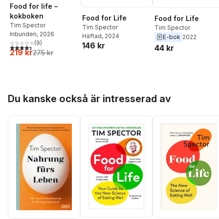
Food for life –
kokboken
Food for Life
Food for Life
Tim Spector
Tim Spector
Tim Spector
Inbunden
, 2026
Häftad
, 2024
E-bok
2022
(
9
)
146 kr
4,4
utav 5 stjärnor. Totalt antal röster:
44 kr
219 kr
275 kr
Hoppa över listan
Du kanske också är intresserad av