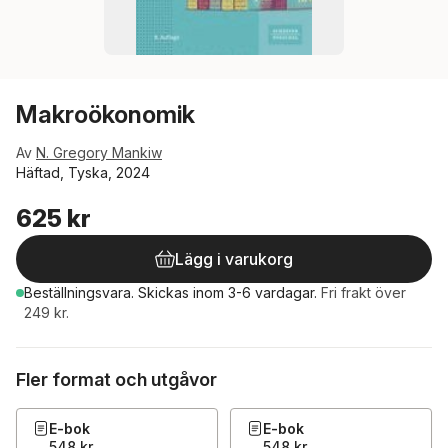
Makroökonomik
Av
N. Gregory Mankiw
Häftad, Tyska, 2024
625 kr
Lägg i varukorg
Beställningsvara.
Skickas
inom 3-6 vardagar
.
Fri frakt över
249 kr.
Fler format och utgåvor
E-bok
E-bok
548 kr
548 kr