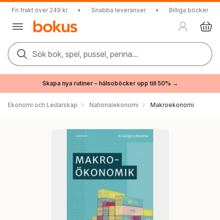
Fri frakt över 249 kr
•
Snabba leveranser
•
Billiga böcker
Sök bok, spel, pussel, penna...
Skapa nya rutiner – hälsoböcker upp till 50% →
Ekonomi och Ledarskap
Nationalekonomi
Makroekonomi