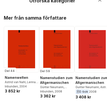
Utforska kategorier
Hoppa över listan
Mer från samma författare
Del 44
Del 59
Namenwelten
Namenstudien zum
Namenstudien zu
Astrid van Nahl
,
Lennart
Altgermanischen
Altgermanischen
Elmevik
Inbunden
,
Stefan Brink
, 2004
Günter Neumann
,
Gunter Neumann
,
Astr
3 852 kr
Heinrich Hettrich
Inbunden
, 2008
,
Astrid
van Nahl
,
Heinrich
E-bok
2008
3 362 kr
van Nahl
Hettrich
3 408 kr