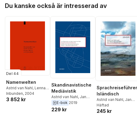
Hoppa över listan
Du kanske också är intresserad av
Del 44
Namenwelten
Skandinavistische
Sprachreiseführe
Astrid van Nahl
,
Lennart
Mediävistik
Isländisch
Elmevik
Inbunden
,
Stefan Brink
, 2004
Astrid van Nahl
,
Jan
3 852 kr
Astrid van Nahl
,
Jan
Alexander van Nahl
E-bok
2019
Alexander van Nahl
Häftad
229 kr
245 kr