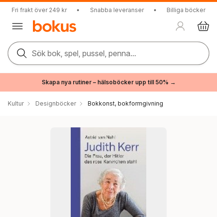
Fri frakt över 249 kr
•
Snabba leveranser
•
Billiga böcker
Sök bok, spel, pussel, penna...
Skapa nya rutiner – hälsoböcker upp till 50% →
Kultur
Designböcker
Bokkonst, bokformgivning