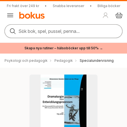
Fri frakt över 249 kr
•
Snabba leveranser
•
Billiga böcker
Sök bok, spel, pussel, penna...
Skapa nya rutiner – hälsoböcker upp till 50% →
Psykologi och pedagogik
Pedagogik
Specialundervisning