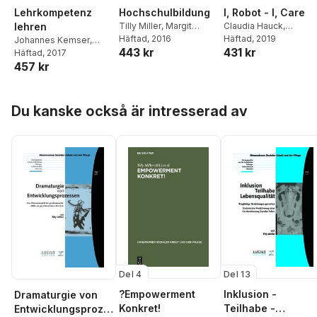
Lehrkompetenz
Hochschulbildung
I, Robot - I, Care
lehren
Tilly Miller
,
Margit
Claudia Hauck
,
Ostertag
Häftad
, 2016
Charlotte Uzarewicz
Häftad
, 2019
Johannes Kemser
,
443 kr
431 kr
Andrea Kerres
Häftad
, 2017
457 kr
Hoppa över listan
Du kanske också är intresserad av
Del 4
Del 13
?Empowerment
Inklusion -
Dramaturgie von
Konkret!
Teilhabe -
Entwicklungsproze