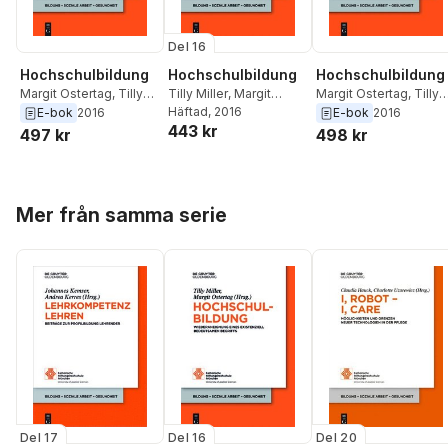
Del 16
Hochschulbildung
Hochschulbildung
Hochschulbildung
Margit Ostertag
,
Tilly
Tilly Miller
,
Margit
Margit Ostertag
,
Tilly
Miller
Ostertag
Häftad
, 2016
Miller
E-bok
2016
E-bok
2016
443 kr
497 kr
498 kr
Hoppa över listan
Mer från samma serie
Del 17
Del 16
Del 20