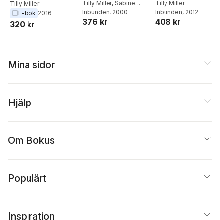
Tilly Miller
,
Sabine
Lebensqualität
Tilly Miller
ssen
Tilly Miller
Pankofer
Inbunden
, 2000
Inbunden
, 2012
E-bok
2016
376 kr
408 kr
320 kr
Mina sidor
Hjälp
Om Bokus
Populärt
Inspiration