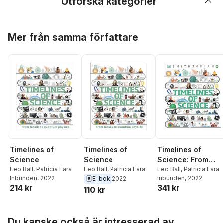
Utforska kategorier
Hoppa över listan
Mer från samma författare
Timelines of
Timelines of
Timelines of
Science
Science
Science: From
Leo Ball
,
Patricia Fara
Leo Ball
,
Patricia Fara
Fossils to Quantu
Leo Ball
,
Patricia Fara
Inbunden
, 2022
Inbunden
, 2022
E-bok
2022
Physics
214 kr
341 kr
110 kr
Hoppa över listan
Du kanske också är intresserad av