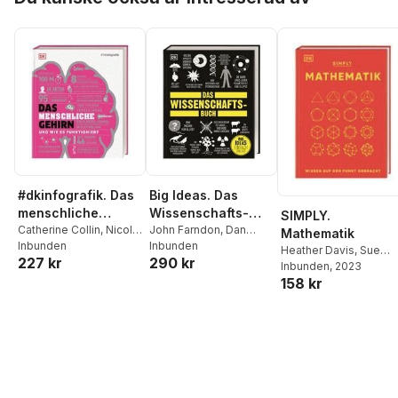
#dkinfografik. Das
Big Ideas. Das
menschliche
Wissenschafts-
SIMPLY.
Gehirn und wie es
Catherine Collin
,
Nicola
Buch
John Farndon
,
Dan
Mathematik
Temple
Inbunden
,
Susan Watt
,
Green
Inbunden
,
Derek Harvey
,
funktioniert
Heather Davis
,
Sue
227 kr
290 kr
Tom Jackson
,
Steve
Penny Johnson
,
Pope
Inbunden
,
Leo Ball
, 2023
,
Julian
Parker
,
Ginny Smith
,
Douglas Palmer
,
Steve
158 kr
Emsley
,
Susan Watt
,
Tamara Collin
,
Liam
Parker
,
Giles Sparrow
Karl Warsi
,
DK Verlag
Drew
,
Wendy Horobin
,
Katie John
,
Emma
Yhnell