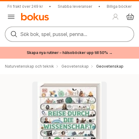
Fri frakt över 249 kr
•
Snabba leveranser
•
Billiga böcker
Sök bok, spel, pussel, penna...
Skapa nya rutiner – hälsoböcker upp till 50% →
Naturvetenskap och teknik
Geovetenskap
Geovetenskap