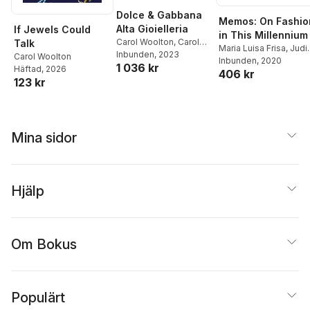
Dolce & Gabbana
Memos: On Fashio
Alta Gioielleria
If Jewels Could
in This Millennium
Carol Woolton
,
Carol
Talk
Maria Luisa Frisa
,
Judi
Woolton
Inbunden
, 2023
Carol Woolton
Clark
Inbunden
,
Stefano Tonchi
, 2020
1 036 kr
Häftad
, 2026
406 kr
123 kr
Mina sidor
Hjälp
Om Bokus
Populärt