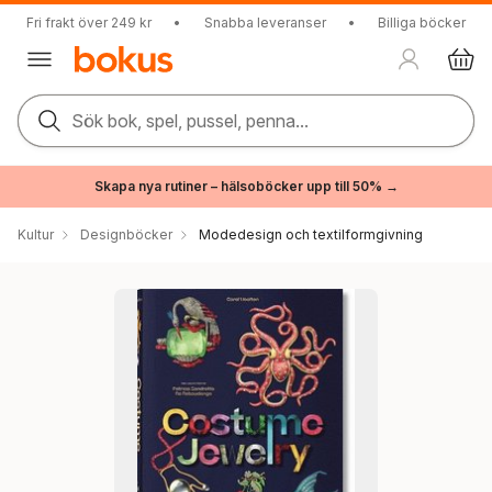
Fri frakt över 249 kr
•
Snabba leveranser
•
Billiga böcker
Sök bok, spel, pussel, penna...
Skapa nya rutiner – hälsoböcker upp till 50% →
Kultur
Designböcker
Modedesign och textilformgivning