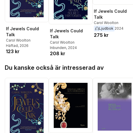
If Jewels Could
Talk
Carol Woolton
Ljudbok
2024
If Jewels Could
If Jewels Could
275 kr
Talk
Talk
Carol Woolton
Carol Woolton
Häftad
, 2026
Inbunden
, 2024
123 kr
208 kr
Hoppa över listan
Du kanske också är intresserad av