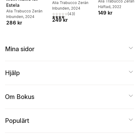
Alia Trabucco Zerán
Alia Trabucco Zerán
Estela
Häftad
, 2022
Inbunden
, 2024
Alia Trabucco Zerán
149 kr
(
43
)
4,2
utav 5 stjärnor. Totalt antal röster:
Inbunden
, 2024
249 kr
286 kr
Mina sidor
Hjälp
Om Bokus
Populärt