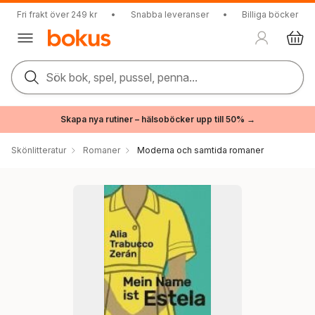
Fri frakt över 249 kr
•
Snabba leveranser
•
Billiga böcker
Sök bok, spel, pussel, penna...
Skapa nya rutiner – hälsoböcker upp till 50% →
Skönlitteratur
Romaner
Moderna och samtida romaner