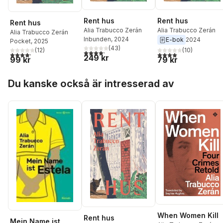
Rent hus
Rent hus
Rent hus
Alia Trabucco Zerán
Alia Trabucco Zerán
Alia Trabucco Zerán
Inbunden
, 2024
E-bok
2024
Pocket
, 2025
(
43
)
(
12
)
(
10
)
4,2
utav 5 stjärnor. Totalt antal röster:
4,2
utav 5 stjärnor. Totalt antal röster:
4,0
utav 5 stjärnor. Tota
249 kr
99 kr
79 kr
Hoppa över listan
Du kanske också är intresserad av
When Women Kill
Rent hus
Mein Name ist