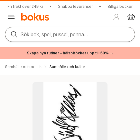
Fri frakt över 249 kr
•
Snabba leveranser
•
Billiga böcker
Sök bok, spel, pussel, penna...
Skapa nya rutiner – hälsoböcker upp till 50% →
Samhälle och politik
Samhälle och kultur