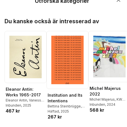
Utforska kategorier
Hoppa över listan
Du kanske också är intresserad av
Michel Majerus
Eleanor Antin:
2022
Works 1965-2017
Institution and Its
Michel Majerus
,
KW
Eleanor Antin
,
Vanessa
Intentions
Institute for
Inbunden
, 2024
Joan Müller
Inbunden
, 2025
,
Bettina
Bettina Steinbrügge
,
568 kr
Contemporary Art
,
467 kr
Steinbrügge
Vere Van Gool
Häftad
, 2025
Kunstverein in
267 kr
Hamburg
,
Neuer
Berliner Kunstverein
,