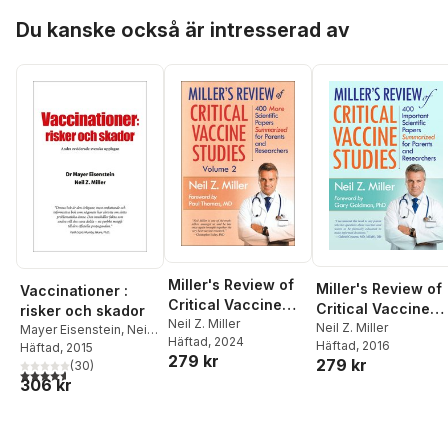
Hoppa över listan
Du kanske också är intresserad av
Miller's Review of
Miller's Review of
Vaccinationer :
Critical Vaccine
Critical Vaccine
risker och skador
Studies, Volume 2
Neil Z. Miller
Studies
Neil Z. Miller
Mayer Eisenstein
,
Neil
Häftad
, 2024
Häftad
, 2016
Z. Miller
Häftad
, 2015
279 kr
279 kr
(
30
)
4,6
utav 5 stjärnor. Totalt antal röster:
306 kr