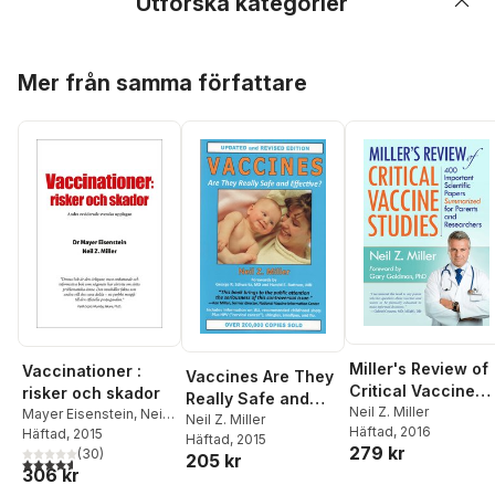
Utforska kategorier
Hoppa över listan
Mer från samma författare
Miller's Review of
Vaccinationer :
Vaccines Are They
Critical Vaccine
risker och skador
Really Safe and
Studies
Neil Z. Miller
Mayer Eisenstein
,
Neil
Effective?
Neil Z. Miller
Häftad
, 2016
Z. Miller
Häftad
, 2015
Häftad
, 2015
279 kr
(
30
)
205 kr
4,6
utav 5 stjärnor. Totalt antal röster:
306 kr