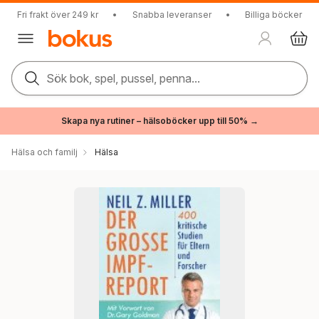
Fri frakt över 249 kr
•
Snabba leveranser
•
Billiga böcker
Sök bok, spel, pussel, penna...
Skapa nya rutiner – hälsoböcker upp till 50% →
Hälsa och familj
Hälsa