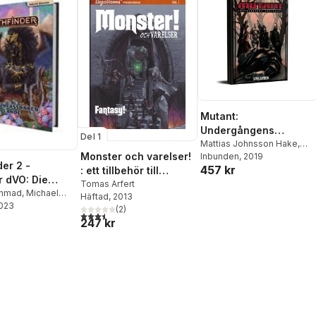
Mutant:
Undergångens
Del 1
arvtagare. Spelarbok
Mattias Johnsson Hake
,
Monster och varelser!
Mattias Lilja
Inbunden
, 2019
,
Fredrik
der 2 -
457 kr
Lindgren
: ett tillbehör till
r dVO: Die
Fantasy!, old school
Tomas Arfert
baren Lande
Ahmad
,
Michael
Häftad
, 2013
gaming
n Shao Han
2023
,
(
2
)
3,5
utav 5 stjärnor. Totalt antal röster:
rk
,
Jabari
247 kr
,
Brian Yaksha
,
ri
,
Alexandria
Basheer Ghouse
,
 Jones
,
Tj Kahn
,
is
,
Dave Nelson
,
Rekun