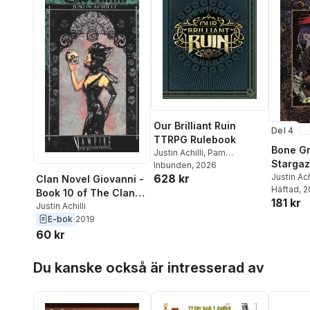
Our Brilliant Ruin
Del 4
TTRPG Rulebook
Bone G
Justin Achilli
,
Pam
Stargaz
Punzalan
Inbunden
,
, 2026
Rachel J.
628 kr
Justin Ach
Wilkinson
Clan Novel Giovanni -
Häftad
, 
Book 10 of The Clan
181 kr
Novel Saga
Justin Achilli
E-bok
2019
60 kr
Hoppa över listan
Du kanske också är intresserad av