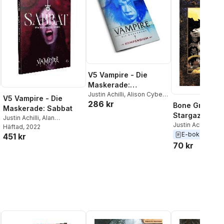
V5 Vampire - Die
Maskerade:
Kompendium
Justin Achilli
,
Alison Cybe
,
V5 Vampire - Die
286 kr
Erykah Fassett
,
Karim
Bone Gnawers
Maskerade: Sabbat
Muammar
Stargazers
Justin Achilli
,
Alan
Justin Achilli
,
Bill
Alexander
Häftad
, 2022
,
Khaldoun Khelil
,
E-bok
451 kr
Karim Muammar
70 kr