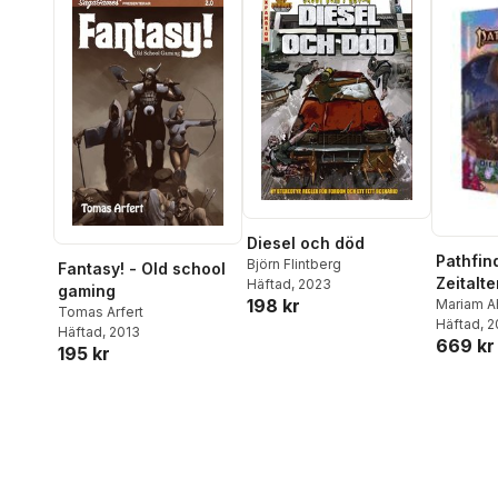
Diesel och död
Pathfin
Björn Flintberg
Fantasy! - Old school
Zeitalte
Häftad
, 2023
gaming
198 kr
Unfass
Mariam 
Tomas Arfert
Sayre
Häftad
,
Ta
, 
Häftad
, 2013
669 kr
Ruvaid Vi
195 kr
Weathers
Saif Ansa
Bustion
,
Michelle
Matt Morr
Mikhail 