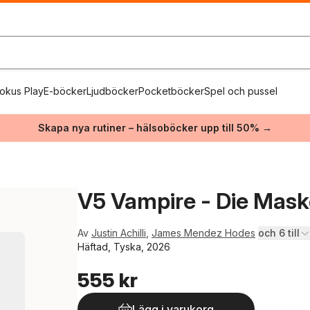
okus Play
E-böcker
Ljudböcker
Pocketböcker
Spel och pussel
Skapa nya rutiner – hälsoböcker upp till 50% →
V5 Vampire - Die Mask
Av
Justin Achilli
,
James Mendez Hodes
och 6 till
Häftad, Tyska, 2026
555 kr
Lägg i varukorg