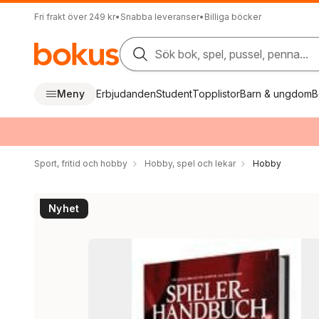
Fri frakt över 249 kr
•
Snabba leveranser
•
Billiga böcker
Sök bok, spel, pussel, penna...
Meny
Erbjudanden
Student
Topplistor
Barn & ungdom
B
Sport, fritid och hobby
Hobby, spel och lekar
Hobby
Nyhet