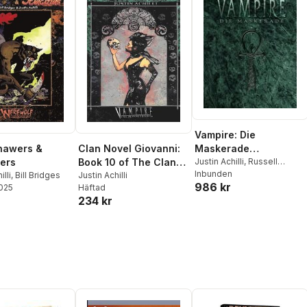
Vampire: Die
nawers &
Clan Novel Giovanni:
Maskerade
ers
Book 10 of The Clan
Jubiläumsausgabe
Justin Achilli
,
Russell
Bailey
Inbunden
,
Matthew McFarland
,
illi
,
Bill Bridges
Novel Saga
Justin Achilli
(V20)
986 kr
Eddy Webb
2025
Häftad
234 kr