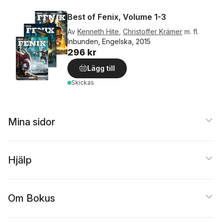
Best of Fenix, Volume 1-3
Av
Kenneth Hite
,
Christoffer Krämer
m. fl.
Inbunden, Engelska, 2015
296 kr
Lägg till
Skickas
Mina sidor
Hjälp
Om Bokus