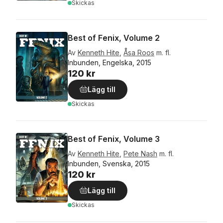
Skickas
Best of Fenix, Volume 2
Av
Kenneth Hite
,
Åsa Roos
m. fl.
Inbunden, Engelska, 2015
120 kr
Lägg till
Skickas
Best of Fenix, Volume 3
Av
Kenneth Hite
,
Pete Nash
m. fl.
Inbunden, Svenska, 2015
120 kr
Lägg till
Skickas