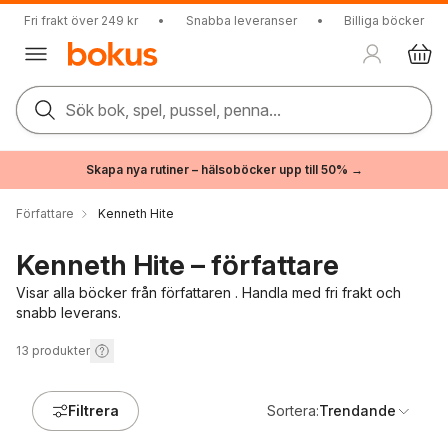
Fri frakt över 249 kr
•
Snabba leveranser
•
Billiga böcker
Sök bok, spel, pussel, penna...
Skapa nya rutiner – hälsoböcker upp till 50% →
Författare
Kenneth Hite
Kenneth Hite – författare
Visar alla böcker från författaren . Handla med fri frakt och
snabb leverans.
13
produkter
Filtrera
Sortera:
Trendande