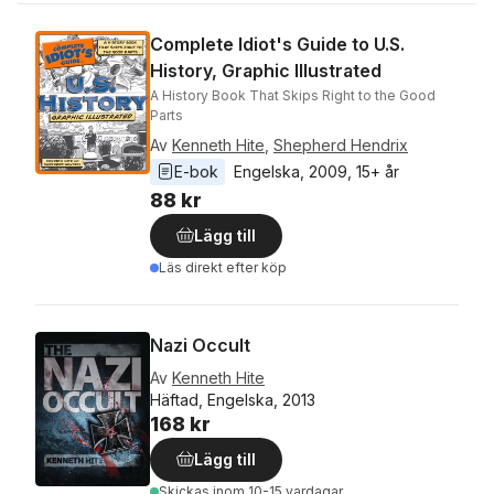
Complete Idiot's Guide to U.S.
History, Graphic Illustrated
A History Book That Skips Right to the Good
Parts
Av
Kenneth Hite
,
Shepherd Hendrix
E-bok
Engelska
, 
2009
, 
15+ år
88 kr
Lägg till
Läs direkt efter köp
Nazi Occult
Av
Kenneth Hite
Häftad, Engelska, 2013
168 kr
Lägg till
Skickas
inom 10-15 vardagar