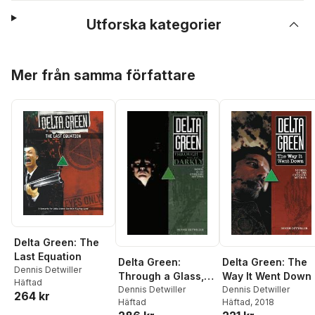
Utforska kategorier
Hoppa över listan
Mer från samma författare
Delta Green: The
Last Equation
Delta Green: The
Delta Green:
Dennis Detwiller
Way It Went Down
Through a Glass,
Häftad
Dennis Detwiller
Darkly
Dennis Detwiller
264 kr
Häftad
, 2018
Häftad