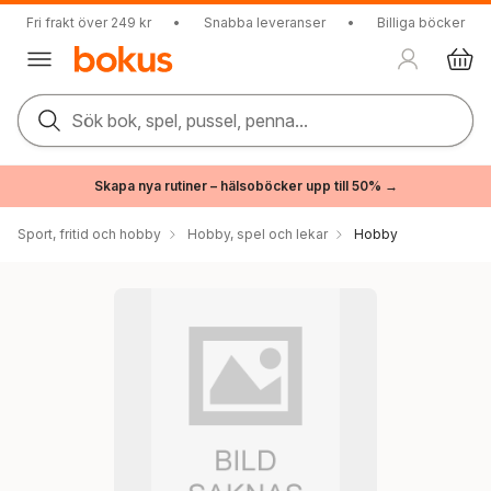
Fri frakt över 249 kr
•
Snabba leveranser
•
Billiga böcker
Sök bok, spel, pussel, penna...
Skapa nya rutiner – hälsoböcker upp till 50% →
Sport, fritid och hobby
Hobby, spel och lekar
Hobby