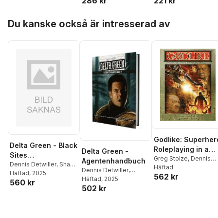
221 kr
286 kr
Hoppa över listan
Du kanske också är intresserad av
Godlike: Superher
Delta Green - Black
Roleplaying in a
Delta Green -
Sites
World on Fire,
Greg Stolze
,
Dennis
Agentenhandbuch
(Abenteuerantholo
Dennis Detwiller
,
Shane
Detwiller
Häftad
1936-1946
Dennis Detwiller
,
Ivey
Häftad
,
Adam Scott
, 2025
gie)
562 kr
Christopher Gunning
Häftad
, 2025
,
560 kr
Glancy
,
Caleb Stokes
502 kr
Shane Ivey
,
Greg
Stolze