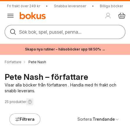
Fri frakt över 249 kr
•
Snabba leveranser
•
Billiga böcker
Sök bok, spel, pussel, penna...
Skapa nya rutiner – hälsoböcker upp till 50% →
Författare
Pete Nash
Pete Nash – författare
Visar alla böcker från författaren . Handla med fri frakt och
snabb leverans.
25
produkter
Filtrera
Sortera:
Trendande