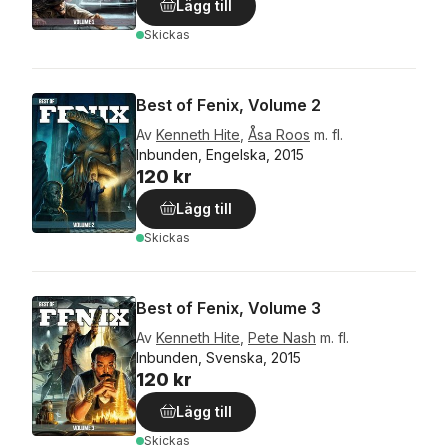
Lägg till
Skickas
Best of Fenix, Volume 2
Av
Kenneth Hite
,
Åsa Roos
m. fl.
Inbunden, Engelska, 2015
120 kr
Lägg till
Skickas
Best of Fenix, Volume 3
Av
Kenneth Hite
,
Pete Nash
m. fl.
Inbunden, Svenska, 2015
120 kr
Lägg till
Skickas