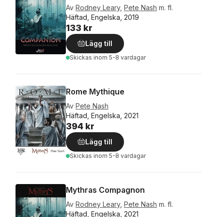
Av
Rodney Leary
,
Pete Nash
m. fl.
Häftad, Engelska, 2019
133 kr
Lägg till
Skickas
inom 5-8 vardagar
Rome Mythique
Av
Pete Nash
Häftad, Engelska, 2021
394 kr
Lägg till
Skickas
inom 5-8 vardagar
Mythras Compagnon
Av
Rodney Leary
,
Pete Nash
m. fl.
Häftad, Engelska, 2021