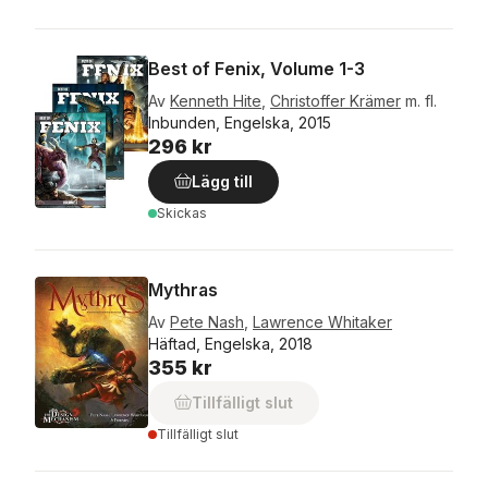
Best of Fenix, Volume 1-3
Av
Kenneth Hite
,
Christoffer Krämer
m. fl.
Inbunden, Engelska, 2015
296 kr
Lägg till
Skickas
Mythras
Av
Pete Nash
,
Lawrence Whitaker
Häftad, Engelska, 2018
355 kr
Tillfälligt slut
Tillfälligt slut