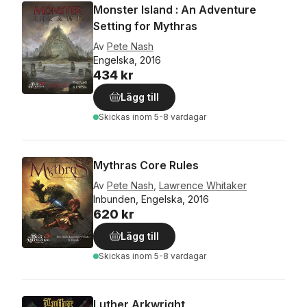
Monster Island : An Adventure
Setting for Mythras
Av
Pete Nash
Engelska, 2016
434 kr
Lägg till
Skickas
inom 5-8 vardagar
Mythras Core Rules
Av
Pete Nash
,
Lawrence Whitaker
Inbunden, Engelska, 2016
620 kr
Lägg till
Skickas
inom 5-8 vardagar
Luther Arkwright