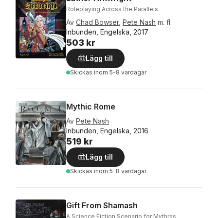
Roleplaying Across the Parallels
Av
Chad Bowser
,
Pete Nash
m. fl.
Inbunden, Engelska, 2017
503 kr
Lägg till
Skickas
inom 5-8 vardagar
Mythic Rome
Av
Pete Nash
Inbunden, Engelska, 2016
519 kr
Lägg till
Skickas
inom 5-8 vardagar
Gift From Shamash
A Science Fiction Scenario for Mythras