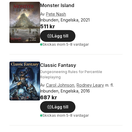
Monster Island
Av
Pete Nash
Inbunden, Engelska, 2021
511 kr
Lägg till
Skickas
inom 5-8 vardagar
Classic Fantasy
Dungeoneering Rules for Percentile
Roleplaying
Av
Carol Johnson
,
Rodney Leary
m. fl.
Inbunden, Engelska, 2016
687 kr
Lägg till
Skickas
inom 5-8 vardagar