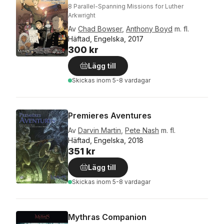
8 Parallel-Spanning Missions for Luther
Arkwright
Av
Chad Bowser
,
Anthony Boyd
m. fl.
Häftad, Engelska, 2017
300 kr
Lägg till
Skickas
inom 5-8 vardagar
Premieres Aventures
Av
Darvin Martin
,
Pete Nash
m. fl.
Häftad, Engelska, 2018
351 kr
Lägg till
Skickas
inom 5-8 vardagar
Mythras Companion