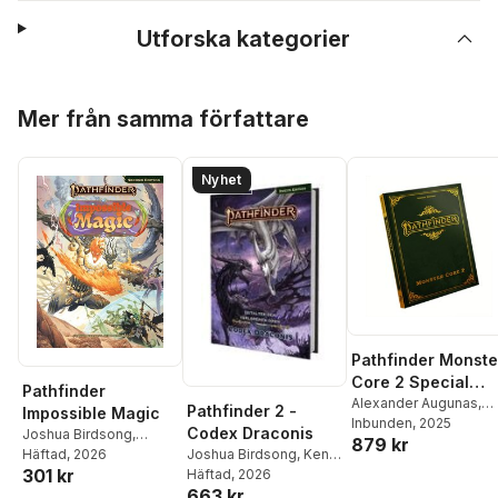
Utforska kategorier
Hoppa över listan
Mer från samma författare
Nyhet
Pathfinder Monste
Core 2 Special
Pathfinder
Edition (P2)
Alexander Augunas
,
Pathfinder 2 -
Impossible Magic
Jesse Benner
Inbunden
, 2025
,
Joshua
Codex Draconis
Joshua Birdsong
,
879 kr
Birdsong
,
Logan
Joshua Birdsong
,
Kent
Logan Bonner
Häftad
, 2026
Bonner
,
Jason Bulmah
301 kr
Hamilton
Häftad
, 2026
,
Laura Lynn
James Case
,
Jessica
663 kr
Horst
,
Michelle Y. Kim
,