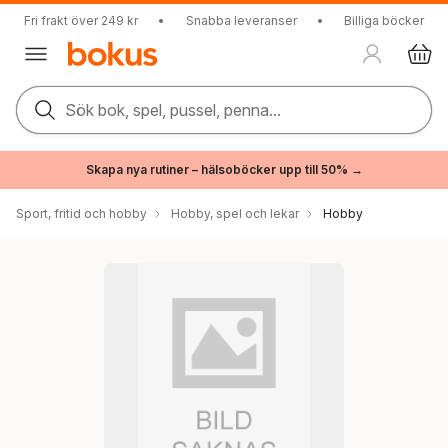
Fri frakt över 249 kr
•
Snabba leveranser
•
Billiga böcker
Sök bok, spel, pussel, penna...
Skapa nya rutiner – hälsoböcker upp till 50% →
Sport, fritid och hobby
Hobby, spel och lekar
Hobby