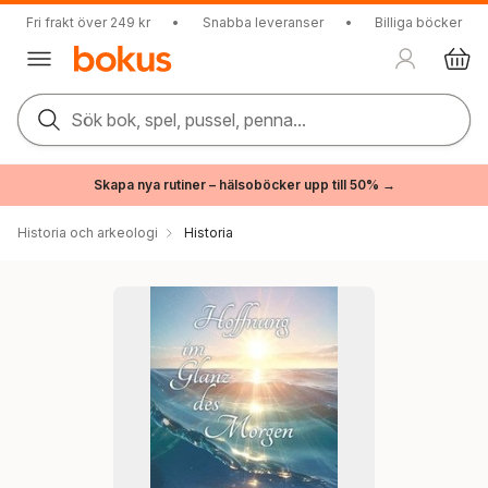
Fri frakt över 249 kr
•
Snabba leveranser
•
Billiga böcker
Sök bok, spel, pussel, penna...
Skapa nya rutiner – hälsoböcker upp till 50% →
Historia och arkeologi
Historia