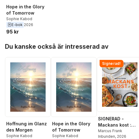
Hope in the Glory
of Tomorrow
Sophie Kabod
E-bok
2026
95 kr
Hoppa över listan
Du kanske också är intresserad av
Signerad!
SIGNERAD -
Hoffnung im Glanz
Hope in the Glory
Mackans kost :
des Morgen
of Tomorrow
Middagar och
Marcus Frank
Sophie Kabod
Sophie Kabod
Inbunden
, 2026
matlådor