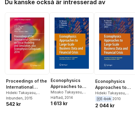
Du kanske också är intresserad av
Econophysics
Proceedings of the
Econophysics
Approaches to
International
Approaches to
Large-Scale
Misako Takayasu
,
Conference on
Hideki Takayasu
,
Large-Scale
Hideki Takayasu
,
Tsutomu Watanabe
Häftad
, 2014
,
Nobuyasu Ito
Inbunden
, 2015
,
Itsuki
Business Data and
Tsutomu Watanabe
,
Social Modeling
E-bok
2010
Business Data and
1 613 kr
Hideki Takayasu
542 kr
Noda
,
Misako
Misako Takayasu
Financial Crisis
and Simulation,
2 044 kr
Financial Crisis
Takayasu
plus Econophysics
Colloquium 2014