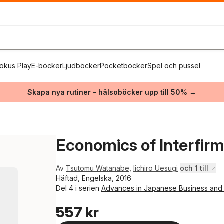
okus Play
E-böcker
Ljudböcker
Pocketböcker
Spel och pussel
Skapa nya rutiner – hälsoböcker upp till 50% →
Economics of Interfir
Av
Tsutomu Watanabe
,
Iichiro Uesugi
och 1 till
Häftad, Engelska, 2016
Del 4 i serien
Advances in Japanese Business and
557 kr