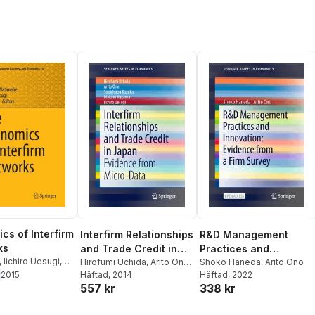
cs of Interfirm
Interfirm Relationships
R&D Management
ks
and Trade Credit in
Practices and
,
Iichiro Uesugi
,
Japan
Hirofumi Uchida
,
Arito Ono
,
Innovation: Evidence
Shoko Haneda
,
Arito Ono
 Watanabe
Souichirou Kozuka
Häftad
, 2014
,
Makoto
Häftad
, 2022
2015
from a Firm Survey
557 kr
338 kr
Hazama
,
Iichiro Uesugi