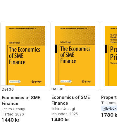
Del 36
Del 36
Economics of SME
Property Price
Economics of SME
Finance
Tsutomu Watana
Finance
Shimizu
,
Kiyohiko
E-bok
2020
Iichiro Uesugi
Iichiro Uesugi
Nishimura
,
W. Erw
Inbunden
, 2025
Häftad
, 2026
1 780 kr
1 440 kr
1 440 kr