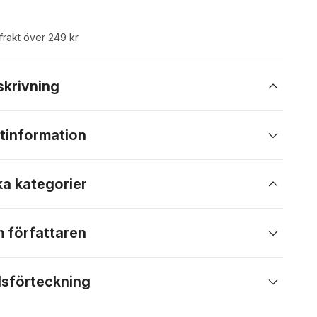
 frakt över 249 kr.
skrivning
tinformation
ka kategorier
 författaren
lsförteckning