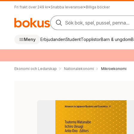
Fri frakt över 249 kr
•
Snabba leveranser
•
Billiga böcker
Sök bok, spel, pussel, penna...
Meny
Erbjudanden
Student
Topplistor
Barn & ungdom
B
Ekonomi och Ledarskap
Nationalekonomi
Mikroekonomi