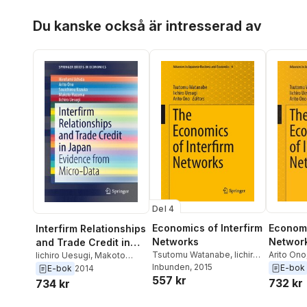
Hoppa över listan
Du kanske också är intresserad av
Del 4
Economics of Interfirm
Economi
Interfirm Relationships
Networks
Networ
and Trade Credit in
Tsutomu Watanabe
,
Iichiro
Arito Ono
Japan
Iichiro Uesugi
,
Makoto
Uesugi
Inbunden
,
Arito Ono
, 2015
Tsutomu
Hazama
,
Souichirou
E-bok
E-bok
2014
557 kr
Kozuka
,
Arito Ono
,
Hirofumi
732 kr
734 kr
Uchida