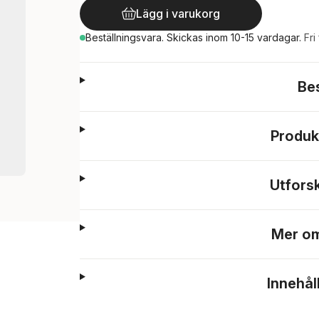
Lägg i varukorg
Beställningsvara.
Skickas
inom 10-15 vardagar
.
Fri
Be
Produk
Utfors
Mer om
Innehål