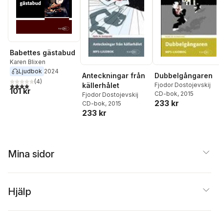
Babettes gästabud
Karen Blixen
Ljudbok
2024
Anteckningar från
Dubbelgångaren
(
4
)
källerhålet
Fjodor Dostojevskij
4,0
utav 5 stjärnor. Totalt antal röster:
101 kr
CD-bok
, 2015
Fjodor Dostojevskij
233 kr
CD-bok
, 2015
233 kr
Mina sidor
Hjälp