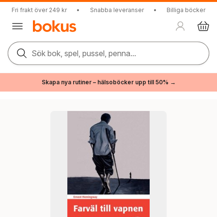
Fri frakt över 249 kr
•
Snabba leveranser
•
Billiga böcker
Sök bok, spel, pussel, penna...
Skapa nya rutiner – hälsoböcker upp till 50% →