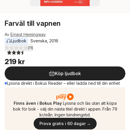
Farväl till vapnen
Av
Ernest Hemingway
Ljudbok
Svenska
, 
2016
(
11
)
3,5
utav 5 stjärnor. Totalt antal röster:
219 kr
Köp ljudbok
Lyssna direkt i Bokus Reader – eller ladda ned till din enhet
Finns även i Bokus Play
Lyssna och läs utan att köpa
bok för bok - välj din nästa titel direkt i appen. Från 79
kr/mån. Ingen bindningstid.
Prova gratis i 60 dagar →