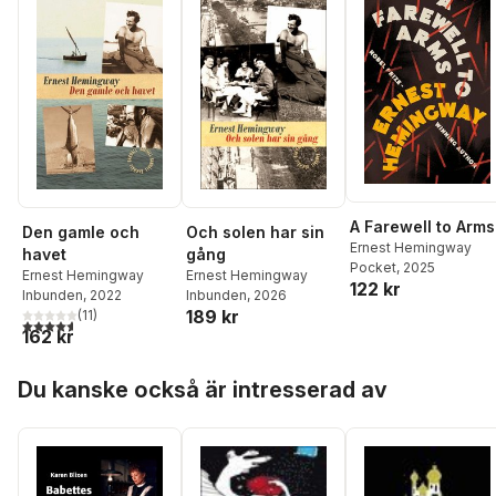
A Farewell to Arms
Den gamle och
Och solen har sin
Ernest Hemingway
havet
gång
Pocket
, 2025
Ernest Hemingway
Ernest Hemingway
122 kr
Inbunden
, 2022
Inbunden
, 2026
189 kr
(
11
)
4,6
utav 5 stjärnor. Totalt antal röster:
162 kr
Hoppa över listan
Du kanske också är intresserad av