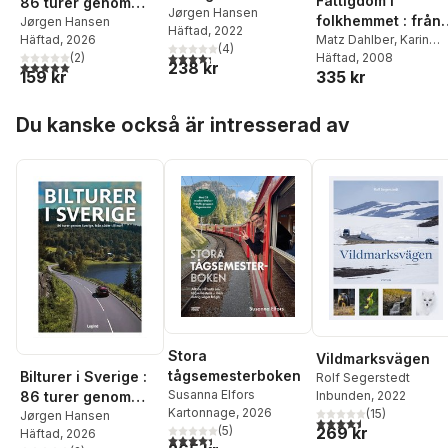
Fattigdom i
86 turer genom
cykelupplevelser
Jørgen Hansen
folkhemmet : från
Sverige, från söder
Jørgen Hansen
Häftad
, 2022
från Trelleborg i
socialbidrag till
Matz Dahlber
,
Karin
Häftad
, 2026
till norr.
(
4
)
söder till polcirkeln
4,3
utav 5 stjärnor. Totalt antal röster:
Edmark
Häftad
, 2008
,
Jörgen
(
2
)
självförsörjning
238 kr
5,0
utav 5 stjärnor. Totalt antal röster:
i norr
335 kr
159 kr
Hansen
,
Eva Mörk
Hoppa över listan
Du kanske också är intresserad av
Stora
Vildmarksvägen
tågsemesterboken
Bilturer i Sverige :
Rolf Segerstedt
Susanna Elfors
86 turer genom
Inbunden
, 2022
Kartonnage
, 2026
(
15
)
Sverige, från söder
Jørgen Hansen
4,5
utav 5 stjärnor. Tota
(
5
)
269 kr
Häftad
, 2026
till norr.
4,4
utav 5 stjärnor. Totalt antal röster: