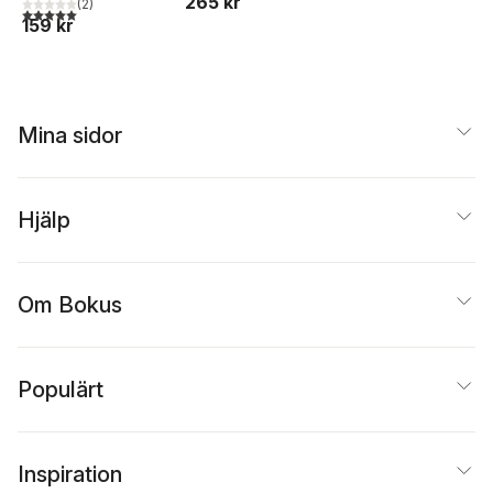
265 kr
(
2
)
5,0
utav 5 stjärnor. Totalt antal röster:
159 kr
Mina sidor
Hjälp
Om Bokus
Populärt
Inspiration