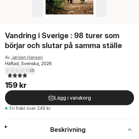
Vandring i Sverige : 98 turer som
börjar och slutar på samma ställe
Av
Jørgen Hansen
Häftad, Svenska, 2026
(
2
)
4,0
utav 5 stjärnor. Totalt antal röster:
159 kr
Lägg i varukorg
.
Fri frakt över 249 kr.
Beskrivning