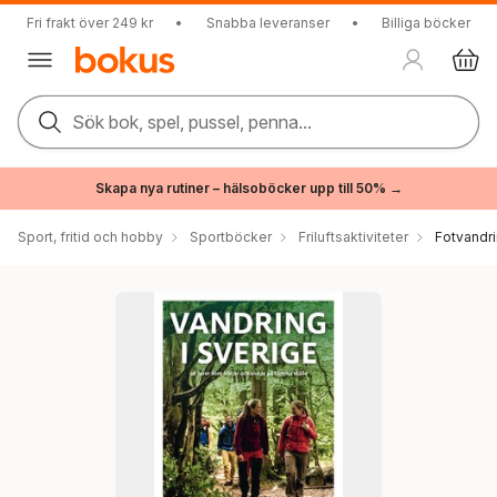
Fri frakt över 249 kr
•
Snabba leveranser
•
Billiga böcker
Sök bok, spel, pussel, penna...
Skapa nya rutiner – hälsoböcker upp till 50% →
Sport, fritid och hobby
Sportböcker
Friluftsaktiviteter
Fotvandr