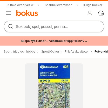
Fri frakt över 249 kr
•
Snabba leveranser
•
Billiga böcker
Sök bok, spel, pussel, penna...
Skapa nya rutiner – hälsoböcker upp till 50% →
Sport, fritid och hobby
Sportböcker
Friluftsaktiviteter
Fotvandr