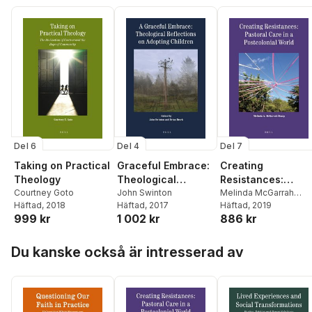
Del 6
Del 4
Del 7
Taking on Practical
Graceful Embrace:
Creating
Theology
Theological
Resistances:
Courtney Goto
Reflections on
John Swinton
Pastoral Care in a
Melinda McGarrah
Häftad
, 2018
Häftad
, 2017
Sharp
Häftad
, 2019
Adopting Children
Postcolonial Worl
999 kr
1 002 kr
886 kr
Hoppa över listan
Du kanske också är intresserad av