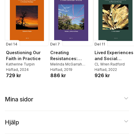
Del 14
Del 7
Del 11
Questioning Our
Creating
Lived Experiences
Faith in Practice
Resistances:
and Social
Katherine Turpin
Pastoral Care in a
Melinda McGarrah
Transformations
CL Wren Radford
Häftad
, 2024
Sharp
Häftad
, 2019
Häftad
, 2022
Postcolonial World
729 kr
886 kr
926 kr
Mina sidor
Hjälp