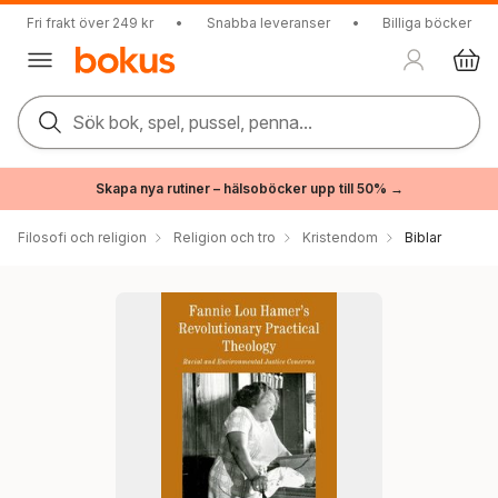
Fri frakt över 249 kr
•
Snabba leveranser
•
Billiga böcker
Sök bok, spel, pussel, penna...
Skapa nya rutiner – hälsoböcker upp till 50% →
Filosofi och religion
Religion och tro
Kristendom
Biblar