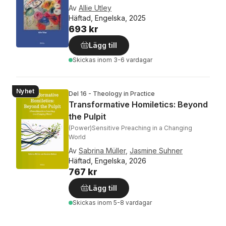
Av
Allie Utley
Häftad, Engelska, 2025
693 kr
Lägg till
Skickas
inom 3-6 vardagar
Nyhet
Del 16 - Theology in Practice
Transformative Homiletics: Beyond
the Pulpit
(Power)Sensitive Preaching in a Changing
World
Av
Sabrina Müller
,
Jasmine Suhner
Häftad, Engelska, 2026
767 kr
Lägg till
Skickas
inom 5-8 vardagar