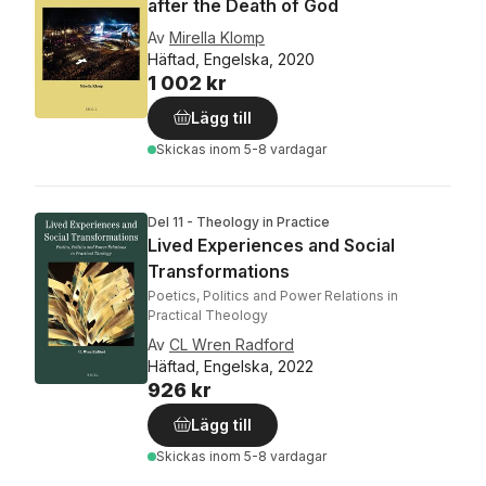
after the Death of God
Av
Mirella Klomp
Häftad, Engelska, 2020
1 002 kr
Lägg till
Skickas
inom 5-8 vardagar
Del 11 - Theology in Practice
Lived Experiences and Social
Transformations
Poetics, Politics and Power Relations in
Practical Theology
Av
CL Wren Radford
Häftad, Engelska, 2022
926 kr
Lägg till
Skickas
inom 5-8 vardagar