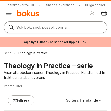
Fri frakt över 249 kr
•
Snabba leveranser
•
Billiga böcker
Sök bok, spel, pussel, penna...
Skapa nya rutiner – hälsoböcker upp till 50% →
Serie
Theology in Practice
Theology in Practice – serie
Visar alla böcker i serien Theology in Practice. Handla med fri
frakt och snabb leverans.
12
produkter
Filtrera
Sortera:
Trendande